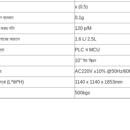
x (0.5)
ল ব্যবধান
0.1g
ন করার গতি
120 p/M
পারের আয়তন
1.6 L/ 2.5L
স্থা
PLC বা MCU
10'' টাচ স্ক্রিন
হ
AC220V ±10% @50Hz/60H
 মাত্রা (L*W*H)
1140 x 1140 x 1853mm
500kgs