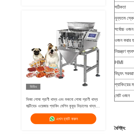
সঠিকতা
নূন্যতম স্কে
সর্বোচ্চ ওজ
ওজন করার হ
নিয়ন্ত্রণ ব্যব
HMI
বিদ্যুৎ সরবরা
প্যাকিংয়ের
ভিডিও
মোট ওজন
ভিজা পোষা প্রাণী খাদ্য এবং শুকনো পোষা প্রাণী খাদ্য
মাল্টিহেড ওয়েজার প্যাকিং মেশিন কুকুর বিড়ালের খাদ্য
ওজন 120g 240g 400g 1kg ব্যাগ প্যাকিং মেশিন
এখন চ্যাট করুন
বৈশিষ্ট্য
: