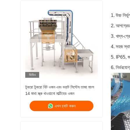
1. উচ্চ নির্ভু
2. আপগ্রেড
3. খাদ্য-গ্র
4. সহজ স্থা
5. IP65, 
6. নির্ভরযোগ
ভিডিও
টুকরো টুকরো বিট ওজন এবং ভরাট সিস্টেম তাজা মাংস
14 মাথা স্ক্রু খাওয়ানো মাল্টিহেড ওজন
এখন চ্যাট করুন