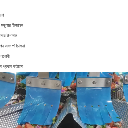
লতা
 মডুলার ডিজাইন
েডের উপাদান
পন এবং পরিচালনা
জলরোধী
্য প্রধান কাঠামো