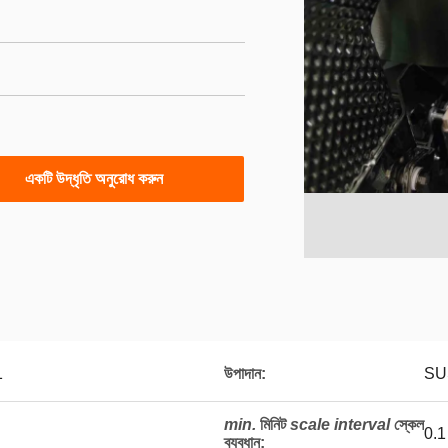
একটি উদ্ধৃতি অনুরোধ করুন
1
উপাদান:
SU
min.
মিনিট
scale interval
স্কেল
0.1 
ব্যবধান
: