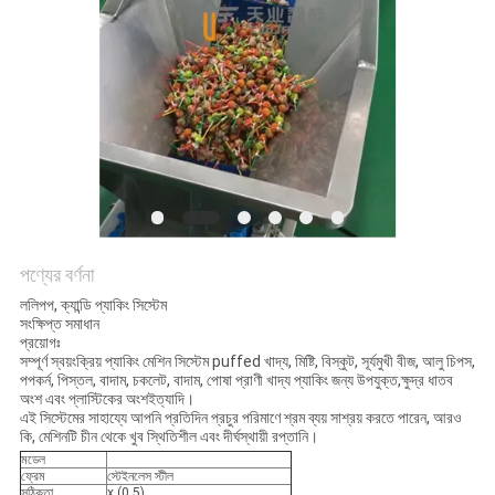
অনুরোধ
করুন
SITEMAP
গোপনীয়তা
নীতি
পণ্যের বর্ণনা
ললিপপ, ক্যান্ডি প্যাকিং সিস্টেম
সংক্ষিপ্ত সমাধান
প্রয়োগঃ
সম্পূর্ণ স্বয়ংক্রিয় প্যাকিং মেশিন সিস্টেম puffed খাদ্য, মিষ্টি, বিস্কুট, সূর্যমুখী বীজ, আলু চিপস,
পপকর্ন, পিস্তল, বাদাম, চকলেট, বাদাম, পোষা প্রাণী খাদ্য প্যাকিং জন্য উপযুক্ত,ক্ষুদ্র ধাতব
অংশ এবং প্লাস্টিকের অংশইত্যাদি।
এই সিস্টেমের সাহায্যে আপনি প্রতিদিন প্রচুর পরিমাণে শ্রম ব্যয় সাশ্রয় করতে পারেন, আরও
কি, মেশিনটি চীন থেকে খুব স্থিতিশীল এবং দীর্ঘস্থায়ী রপ্তানি।
মডেল
ফ্রেম
স্টেইনলেস স্টীল
সঠিকতা
x (0.5)