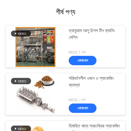
শীর্ষ পণ্য
ভ্যাকুয়াম আলু চিপস টিন ক্যানিং
মেশিন
MOQ:1 সেট
যোগাযোগ
পরিবর্তনশীল ওজন ও প্যাকেজিং
ব্যবস্থা
MOQ:১ সেট
যোগাযোগ
হিমায়িত খাদ্য স্বয়ংক্রিয় প্যাকেজিং