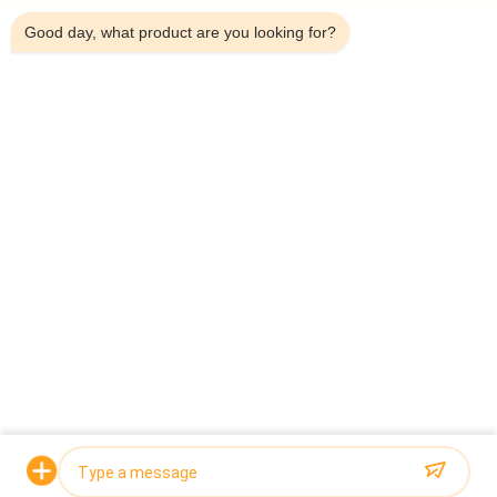
স্বয়ংক্রিয় বেল্ট টাইপ মাল্টিহেড সংমিশ্রণ ওয়েজার চেক ওয়েজার মেশিন
Good day, what product are you looking for?
সব
মাল্টিহেড ওয়েদার প্যাকিং 
মাল্টিহেড ওজনকারী
মেশিন
লিনিয়ার ওয়েইজার প্যাকিং 
জলখাবার খাবার প্যাকেজিং 
মেশিন
মেশিন
ফল এবং উদ্ভিজ্জ প্যাকেজিং 
মাল্টি লেন প্যাকিং মেশিন
মেশিন
হিমায়িত খাদ্য প্যাকিং মেশিন
বাদাম প্যাকিং মেশিন
উদ্ধৃতির জন্য আবেদন