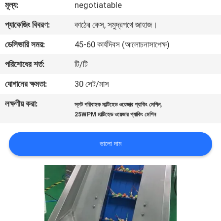
মূল্য:
negotiatable
নিয়ন্ত্রণ
প্যাকেজিং বিবরণ:
কাঠের কেস, সমুদ্রপথে জাহাজ।
আমাদের
ডেলিভারি সময়:
45-60 কার্যদিবস (আলোচনাসাপেক্ষ)
সাথে
পরিশোধের শর্ত:
টি/টি
যোগাযোগ
যোগানের ক্ষমতা:
30 সেট/মাস
করুন
লক্ষণীয় করা:
,
স্লট পরিবাহক মাল্টিহেড ওয়েজার প্যাকিং মেশিন
25WPM মাল্টিহেড ওয়েজার প্যাকিং মেশিন
খবর
ভালো দাম
মামলা
একটি
উদ্ধৃতি