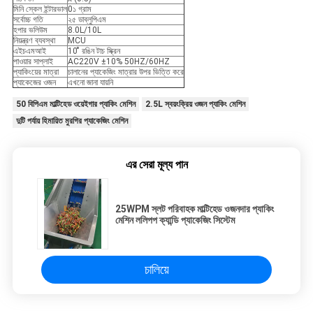
মিনি স্কেল ইন্টারভাল
0১ গ্রাম
সর্বোচ্চ গতি
২৫ ডাব্লুপিএম
হপার ভলিউম
8.0L/10L
নিয়ন্ত্রণ ব্যবস্থা
MCU
এইচএমআই
10 ̊ রঙিন টাচ স্ক্রিন
পাওয়ার সাপ্লাই
AC220V ±10% 50HZ/60HZ
প্যাকিংয়ের মাত্রা
চালানের প্যাকেজিং মাত্রার উপর ভিত্তি করে
প্যাকেজের ওজন
এখনো জানা যায়নি
50 বিপিএম মাল্টিহেড ওয়েইগার প্যাকিং মেশিন
2.5L স্বয়ংক্রিয় ওজন প্যাকিং মেশিন
দুটি পর্যায় হিমায়িত মুরগির প্যাকেজিং মেশিন
এর সেরা মূল্য পান
25WPM স্লট পরিবাহক মাল্টিহেড ওজনদার প্যাকিং
মেশিন ললিপপ ক্যান্ডি প্যাকেজিং সিস্টেম
চালিয়ে