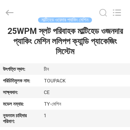
TOUPACK
INTELLIGENT
EQUIPMENT
CO.,
LTD.
মাল্টিহেড ওয়েদার প্যাকিং মেশিন
All
Rights
Reserved.
25WPM স্লট পরিবাহক মাল্টিহেড ওজনদার
বাড়ি
প্যাকিং মেশিন ললিপপ ক্যান্ডি প্যাকেজিং
পণ্য
সিস্টেম
আমাদের
উৎপত্তি স্থল:
চীন
সম্পর্কে
পরিচিতিমুলক নাম:
TOUPACK
সাক্ষ্যদান:
CE
ফ্যাক্টরি
মডেল নম্বার:
TY-মেশিন
ট্যুর
ন্যূনতম চাহিদার
1
পরিমাণ:
মান