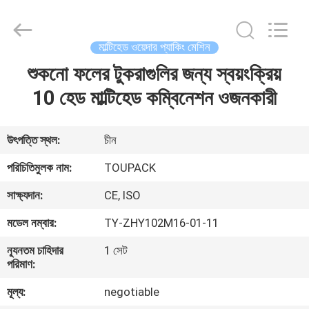
TOUPACK
INTELLIGENT
EQUIPMENT
CO.,
LTD.
মাল্টিহেড ওয়েদার প্যাকিং মেশিন
All
Rights
Reserved.
শুকনো ফলের টুকরাগুলির জন্য স্বয়ংক্রিয়
বাড়ি
10 হেড মাল্টিহেড কম্বিনেশন ওজনকারী
পণ্য
উৎপত্তি স্থল:
চীন
আমাদের
পরিচিতিমুলক নাম:
TOUPACK
সম্পর্কে
সাক্ষ্যদান:
CE, ISO
মডেল নম্বার:
TY-ZHY102M16-01-11
ফ্যাক্টরি
ন্যূনতম চাহিদার
1 সেট
ট্যুর
পরিমাণ:
মূল্য:
negotiable
মান