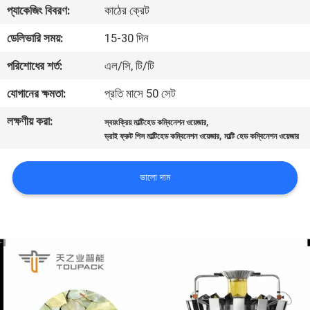
প্যাকেজিং বিবরণ:
কাঠের ক্রেট
নিয়ন্ত্রণ
ডেলিভারি সময়:
15-30 দিন
আমাদের
পরিশোধের শর্ত:
এল/সি, টি/টি
সাথে
যোগানের ক্ষমতা:
প্রতি মাসে 50 সেট
যোগাযোগ
লক্ষণীয় করা:
,
স্বয়ংক্রিয় মাল্টিহেড কম্বিনেশন ওয়েজার
করুন
,
ড্রাই ফ্রুট পিস মাল্টিহেড কম্বিনেশন ওয়েজার
মাল্টি হেড কম্বিনেশন ওয়েজার
খবর
ভালো দাম
মামলা
একটি
উদ্ধৃতি