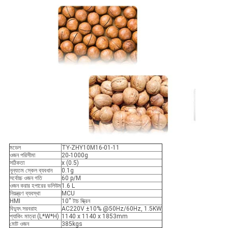
মডেল
TY-ZHY10M16-01-11
ওজন পরিসীমা
20-1000g
সঠিকতা
x (0.5)
নূন্যতম স্কেল ব্যবধান
0.1g
সর্বোচ্চ ওজন গতি
60 p/M
ওজন করার হপারের ভলিউম
1.6 L
নিয়ন্ত্রণ ব্যবস্থা
MCU
HMI
10'' টাচ স্ক্রিন
বিদ্যুৎ সরবরাহ
AC220V ±10% @50Hz/60Hz, 1.5KW
প্যাকিং মাত্রা (L*W*H)
1140 x 1140 x 1853mm
মোট ওজন
385kgs