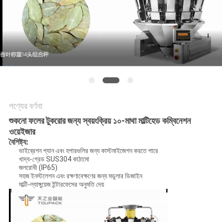
অনুরোধ
করুন
SITEMAP
গোপনীয়তা
নীতি
পণ্যের বর্ণনা
শুকনো ফলের টুকরোর জন্য স্বয়ংক্রিয় ১০-মাথা মাল্টিহেড কম্বিনেশন
ওয়েইজার
বৈশিষ্ট্য:
ভাইব্রেশন প্যান এবং হপারগুলির জন্য কাস্টমাইজেশন করতে পারে
খাদ্য-গ্রেড SUS304 কাঠামো
জলরোধী (IP65)
সহজ ইনস্টলেশন এবং রক্ষণাবেক্ষণের জন্য মডুলার ডিজাইন
মাল্টি-ল্যাঙ্গুয়েজ ইন্টারফেসের অনুমতি দেয়