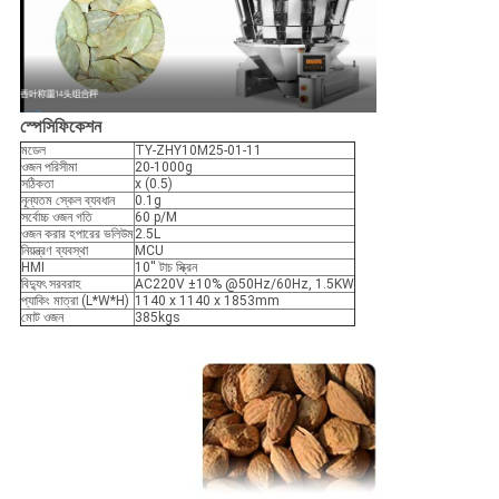
স্পেসিফিকেশন
মডেল
TY-ZHY10M25-01-11
ওজন পরিসীমা
20-1000g
সঠিকতা
x (0.5)
নূন্যতম স্কেল ব্যবধান
0.1g
সর্বোচ্চ ওজন গতি
60 p/M
ওজন করার হপারের ভলিউম
2.5L
নিয়ন্ত্রণ ব্যবস্থা
MCU
HMI
10'' টাচ স্ক্রিন
বিদ্যুৎ সরবরাহ
AC220V ±10% @50Hz/60Hz, 1.5KW
প্যাকিং মাত্রা (L*W*H)
1140 x 1140 x 1853mm
মোট ওজন
385kgs