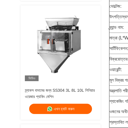
ভোল্টেজ:
উৎপত্তিস্থ
ব্র্যান্ড নাম:
মাত্রা (L*
সার্টিফিকেশন
বিক্রয়োত্তর
ওয়ারেন্টি:
ভিডিও
মূল বিক্রয় পয়
স্ন্যাকস বাদামের জন্য SS304 3L 8L 10L লিনিয়ার
যন্ত্রপাতি পর
ওয়েজার প্যাকিং মেশিন
প্যাকেজিং গত
এখন চ্যাট করুন
ওজনের অধী
প্রস্তাবিত ল