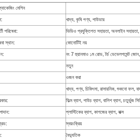
 প্যাকেজিং মেশিন
প:
খাদ্য, কৃষি পণ্য, পাউডার
র্তী পরিষেবা:
ভিডিও প্রযুক্তিগত সহায়তা, অনলাইন সহায়তা, 
েবা স্থান:
কোনোটিই নয়
ান:
নং 7 হুয়ানমাও ১ম রোড, টর্চ ডেভেলপমেন্ট জোন,
নতুন
ওজন করা
খাদ্য, পণ্য, চিকিৎসা, রাসায়নিক, শুকনো ফল, বাদা
রকার:
ফিল্ম ব্যাগ, পাউচ ব্যাগ, বালিশ ব্যাগ, চতুর্ভুজ সি
পাদান:
প্লাস্টিকের ব্যাগ, কাগজের ব্যাগ, বাক্স
্রেড:
স্বয়ংক্রিয়
:
বৈদ্যুতিক