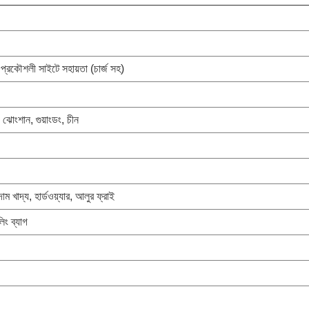
প্রকৌশলী সাইটে সহায়তা (চার্জ সহ)
 ঝোংশান, গুয়াংডং, চীন
ম খাদ্য, হার্ডওয়্যার, আলুর ফ্রাই
লিং ব্যাগ