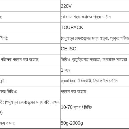
220V
ল:
ঝোংশান শহর, গুয়াংডং প্রদেশ, চীন
TOUPACK
W*H):
(শুধুমাত্র রেফারেন্সের জন্য মাত্রা, প্রকৃত পরি
:
CE ISO
 পরিষেবা প্রদান করা হয়েছে:
ভিডিও প্রযুক্তিগত সহায়তা, অনলাইন সহায়তা
1 বছর
েন্ট:
স্বয়ংক্রিয়, দীর্ঘস্থায়ী, স্থিতিশীল মেশিন
ীক্ষার ভিডিও:
প্রদান করা হয়েছে
ি: (শুধুমাত্র রেফারেন্সের জন্য গতি, লক্ষ্য
10-70 ব্যাগ / মিনিট
ন)
ক্ষ্য ওজন:
50g-2000g