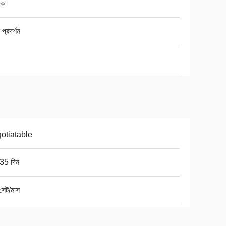
াক
 প্রদর্শন
otiatable
35 দিন
সেট/মাস