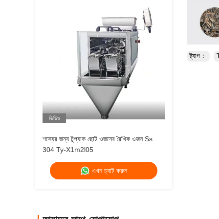
ট্যাগ：
ভিডিও
শস্যের জন্য টুপ্যাক ছোট ওজনের রৈখিক ওজন Ss
304 Ty-X1m2l05
এখন চ্যাট করুন