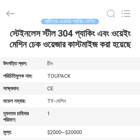
TOUPACK
INTELLIGENT
EQUIPMENT
CO.,
LTD.
মাল্টিহেড ওয়েদার প্যাকিং মেশিন
All
Rights
Reserved.
স্টেইনলেস স্টীল 304 প্যাকিং এবং ওয়েইং
বাড়ি
মেশিন চেক ওয়েজার কাস্টমাইজ করা হয়েছে
পণ্য
উৎপত্তি স্থল:
চীন
আমাদের
পরিচিতিমুলক নাম:
TOUPACK
সম্পর্কে
সাক্ষ্যদান:
CE
মডেল নম্বার:
TY-মেশিন
ফ্যাক্টরি
ন্যূনতম চাহিদার
1
ট্যুর
পরিমাণ:
মূল্য:
$2000~$20000
মান