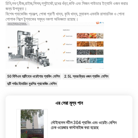
চিনি,লবণ,বীজ,রাইজ,সিসম,গ্লুটামেট,দুধের গুঁড়া,কফি এবং সিজন পাউডার ইত্যাদি ওজন করার
জন্য উপযুক্ত।
বিশেষ প্যাকেজিং প্রকল্প, পোষা প্রাণী খাদ্য, কৃষি খাদ্য, স্ন্যাকস এমনকি রাসায়নিক ও শোনা
পোশাক শিল্পে টুপ্যাকের সমৃদ্ধ নকশা অভিজ্ঞতা রয়েছে।
50 বিপিএম মাল্টিহেড ওয়েইগার প্যাকিং মেশিন
2.5L স্বয়ংক্রিয় ওজন প্যাকিং মেশিন
দুটি পর্যায় হিমায়িত মুরগির প্যাকেজিং মেশিন
এর সেরা মূল্য পান
স্টেইনলেস স্টীল 304 প্যাকিং এবং ওয়েইং মেশিন
চেক ওয়েজার কাস্টমাইজ করা হয়েছে