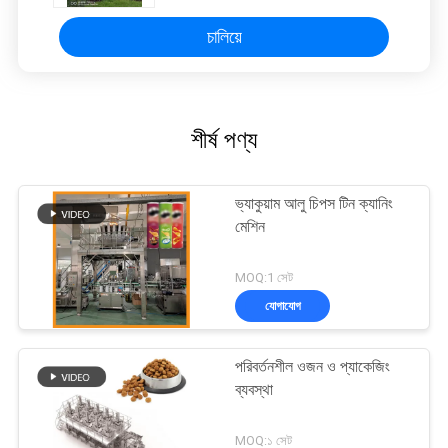
চালিয়ে
শীর্ষ পণ্য
ভ্যাকুয়াম আলু চিপস টিন ক্যানিং
মেশিন
MOQ:1 সেট
যোগাযোগ
পরিবর্তনশীল ওজন ও প্যাকেজিং
ব্যবস্থা
MOQ:১ সেট