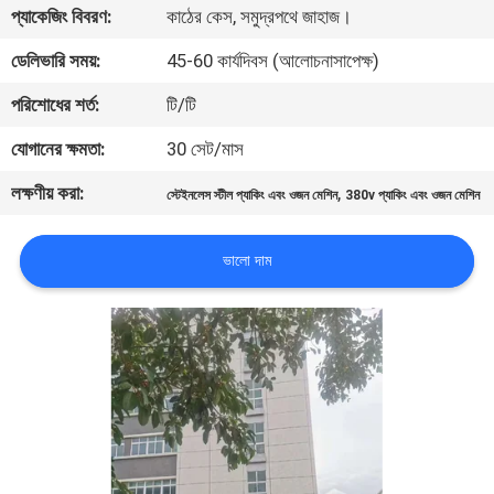
প্যাকেজিং বিবরণ:
কাঠের কেস, সমুদ্রপথে জাহাজ।
নিয়ন্ত্রণ
ডেলিভারি সময়:
45-60 কার্যদিবস (আলোচনাসাপেক্ষ)
আমাদের
পরিশোধের শর্ত:
টি/টি
সাথে
যোগানের ক্ষমতা:
30 সেট/মাস
যোগাযোগ
লক্ষণীয় করা:
,
স্টেইনলেস স্টীল প্যাকিং এবং ওজন মেশিন
380v প্যাকিং এবং ওজন মেশিন
করুন
ভালো দাম
খবর
মামলা
একটি
উদ্ধৃতি