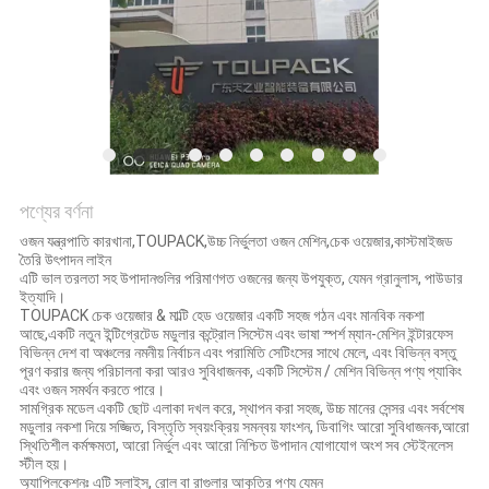
অনুরোধ
করুন
SITEMAP
গোপনীয়তা
পণ্যের বর্ণনা
নীতি
ওজন যন্ত্রপাতি কারখানা,TOUPACK,উচ্চ নির্ভুলতা ওজন মেশিন,চেক ওয়েজার,কাস্টমাইজড
তৈরি উৎপাদন লাইন
এটি ভাল তরলতা সহ উপাদানগুলির পরিমাণগত ওজনের জন্য উপযুক্ত, যেমন গ্রানুলাস, পাউডার
ইত্যাদি।
TOUPACK চেক ওয়েজার & মাল্টি হেড ওয়েজার একটি সহজ গঠন এবং মানবিক নকশা
আছে,একটি নতুন ইন্টিগ্রেটেড মডুলার কন্ট্রোল সিস্টেম এবং ভাষা স্পর্শ ম্যান-মেশিন ইন্টারফেস
বিভিন্ন দেশ বা অঞ্চলের নমনীয় নির্বাচন এবং পরামিতি সেটিংসের সাথে মেলে, এবং বিভিন্ন বস্তু
পূরণ করার জন্য পরিচালনা করা আরও সুবিধাজনক, একটি সিস্টেম / মেশিন বিভিন্ন পণ্য প্যাকিং
এবং ওজন সমর্থন করতে পারে।
সামগ্রিক মডেল একটি ছোট এলাকা দখল করে, স্থাপন করা সহজ, উচ্চ মানের সেন্সর এবং সর্বশেষ
মডুলার নকশা দিয়ে সজ্জিত, বিস্তৃতি স্বয়ংক্রিয় সমন্বয় ফাংশন, ডিবাগিং আরো সুবিধাজনক,আরো
স্থিতিশীল কর্মক্ষমতা, আরো নির্ভুল এবং আরো নিশ্চিত উপাদান যোগাযোগ অংশ সব স্টেইনলেস
স্টীল হয়।
অ্যাপ্লিকেশনঃ এটি স্লাইস, রোল বা রাগুলার আকৃতির পণ্য যেমন