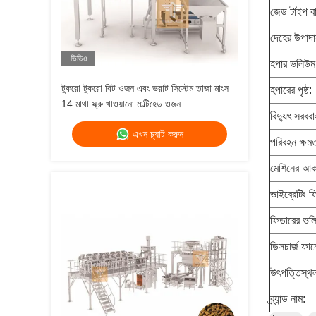
জেড টাইপ বা
দেহের উপাদ
ভিডিও
হপার ভলিউম
টুকরো টুকরো বিট ওজন এবং ভরাট সিস্টেম তাজা মাংস
হপারের পৃষ্ঠ:
14 মাথা স্ক্রু খাওয়ানো মাল্টিহেড ওজন
বিদ্যুৎ সরবরা
এখন চ্যাট করুন
পরিবহন ক্ষমত
মেশিনের আক
ভাইব্রেটিং ফ
ফিডারের ভল
ডিসচার্জ ফান
উৎপত্তিস্থ
ব্র্যান্ড নাম: