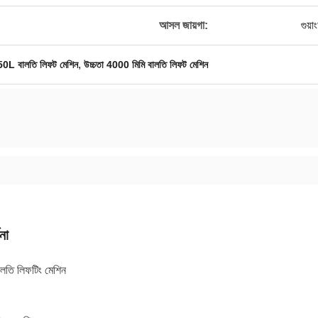
আসল জায়গা:
গুয়া
,
0L বালতি লিফট মেশিন
উচ্চতা 4000 মিমি বালতি লিফট মেশিন
না
লতি লিফটিং মেশিন