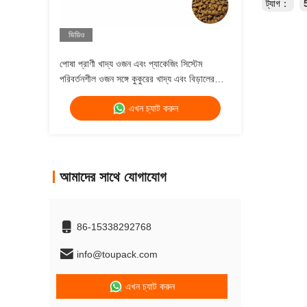
ট্যাগ：
5
ভিডিও
পোষা প্রাণী খাদ্য ওজন এবং প্যাকেজিং সিস্টেম
পরিবর্তনশীল ওজন সঙ্গে কুকুরের খাদ্য এবং বিড়ালের
খাদ্য মাল্টিহেড ওজন
এখন চ্যাট করুন
আমাদের সাথে যোগাযোগ
86-15338292768
info@toupack.com
এখন চ্যাট করুন