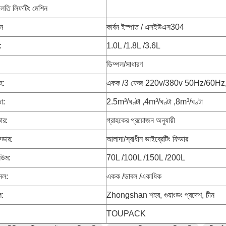
লতি লিফটিং মেশিন
ান
কার্বন ইস্পাত / এসইউএস304
:
1.0L /1.8L /3.6L
ডিম্পল/সাধারণ
হ:
একক /3 ফেজ 220v/380v 50Hz/60Hz
া:
2.5m³/ঘণ্টা ,4m³/ঘণ্টা ,8m³/ঘণ্টা
ার:
গ্রাহকের প্রয়োজন অনুযায়ী
িডার:
আলাদা/স্বাধীন ভাইব্রেটিং ফিডার
িউম:
70L /100L /150L /200L
েল:
একক /ডাবল /একাধিক
ল:
Zhongshan শহর, গুয়াংডং প্রদেশ, চীন
TOUPACK