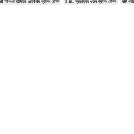
0 বিপিএম মাল্টিহেড ওয়েইগার প্যাকিং মেশিন
2.5L স্বয়ংক্রিয় ওজন প্যাকিং মেশিন
দুটি পর্য