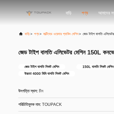
বাড়ি
পণ্য
আমাদের সম্
বাড়ি
>
পণ্য
>
মাল্টিহেড ওয়েদার প্যাকিং মেশিন
>
জেড টাইপ বালতি এলিভেটর
জেড টাইপ বালতি এলিভেটর মেশিন 150L কনভেয
জেড টাইপ বালতি লিফট মেশিন
150L বালতি লিফট মেশিন
উচ্চতা 4000 মিমি বালতি লিফট মেশিন
উৎপত্তি স্থল:
চীন
পরিচিতিমুলক নাম:
TOUPACK