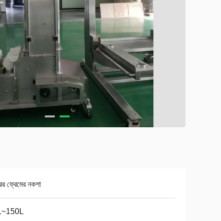
ের ফ্রেমের নকশা
L~150L