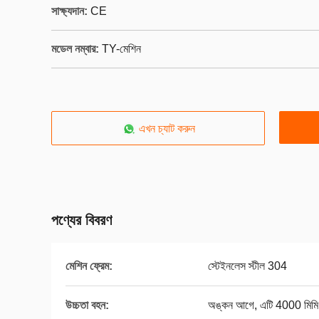
সাক্ষ্যদান:
CE
মডেল নম্বার:
TY-মেশিন
এখন চ্যাট করুন
পণ্যের বিবরণ
মেশিন ফ্রেম:
স্টেইনলেস স্টীল 304
উচ্চতা বহন:
অঙ্কন আগে, এটি 4000 মিমি 