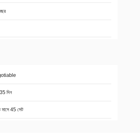
বছর
otiable
35 দিন
ি মাসে 45 সেট