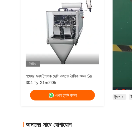
ভিডিও
শস্যের জন্য টুপ্যাক ছোট ওজনের রৈখিক ওজন Ss
304 Ty-X1m2l05
এখন চ্যাট করুন
ট্যাগ：
আমাদের সাথে যোগাযোগ