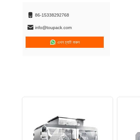
86-15338292768
info@toupack.com
এখন চ্যাট করুন