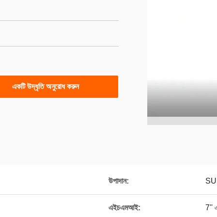
একটি উদ্ধৃতি অনুরোধ করুন
উপাদান:
SU
এইচএমআই:
7'' 