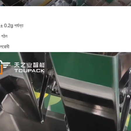
া ± 0.2g পর্যন্ত
 গঠন
লরোধী