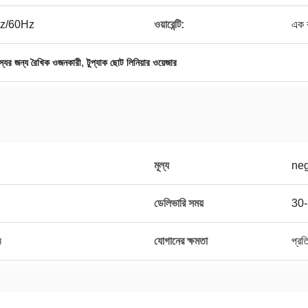
z/60Hz
ওয়ারেন্টি:
এক 
,
্যের জন্য রৈখিক ওজনকারী
টুপ্যাক ছোট লিনিয়ার ওয়েজার
মূল্য
neg
ডেলিভারি সময়
30-
ন
যোগানের ক্ষমতা
প্রত