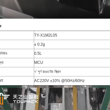
খ
TY-X1M2L05
± 0.2g
ভলিউম
0.5L
স্থা
MCU
৭' পূর্ণ রঙের টাচ স্ক্রিন
লাই
AC220V ±10% @50Hz/60Hz