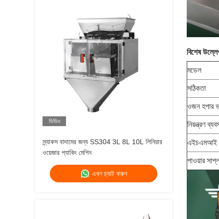
বিশেষ উল্লে
মডেল
সঠিকতা
ওজন হপার 
ভিডিও
নিয়ন্ত্রণ ব্যব
স্ন্যাকস বাদামের জন্য SS304 3L 8L 10L লিনিয়ার
এইচএমআই
ওয়েজার প্যাকিং মেশিন
পাওয়ার সাপ্
এখন চ্যাট করুন