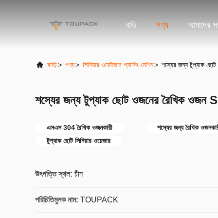
বাড়ি
পণ্য
আমাদের সম্
বাড়ি
>
পণ্য
>
লিনিয়ার ওয়েইজার প্যাকিং মেশিন
>
শস্যের জন্য টুপ্যাক
শস্যের জন্য টুপ্যাক ছোট ওজনের রৈখিক ও
এসএস 304 রৈখিক ওজনকারী
শস্যের জন্য রৈখিক ওজনকা
টুপ্যাক ছোট লিনিয়ার ওয়েজার
উৎপত্তি স্থল:
চীন
পরিচিতিমুলক নাম:
TOUPACK