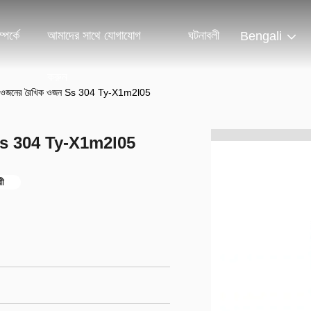
পর্কে
আমাদের সাথে যোগাযোগ
ঘটনাবলী
Bengali
করুন
 ছোট ওজনের রৈখিক ওজন Ss 304 Ty-X1m2l05
জন Ss 304 Ty-X1m2l05
রী