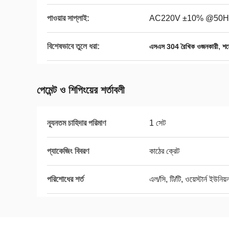
পাওয়ার সাপ্লাই:
AC220V ±10% @50H
বিশেষভাবে তুলে ধরা:
,
এসএস 304 রৈখিক ওজনকারী
শস
পেমেন্ট ও শিপিংয়ের শর্তাবলী
ন্যূনতম চাহিদার পরিমাণ
1 সেট
প্যাকেজিং বিবরণ
কাঠের ক্রেট
পরিশোধের শর্ত
এল/সি, টি/টি, ওয়েস্টার্ন ইউনিয়