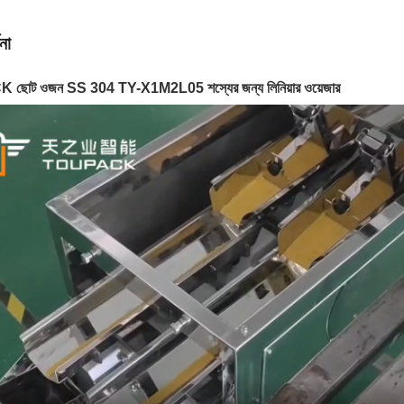
না
োট ওজন SS 304 TY-X1M2L05 শস্যের জন্য লিনিয়ার ওয়েজার