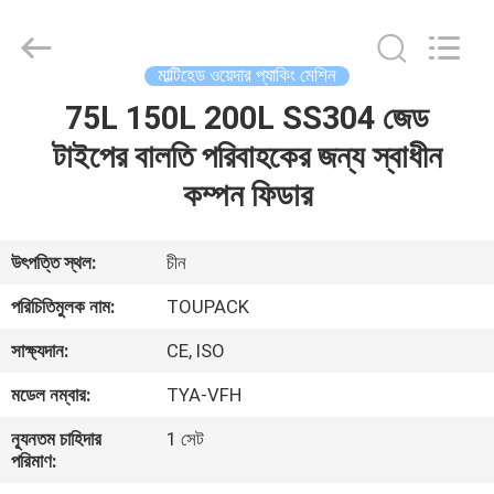
TOUPACK
INTELLIGENT
EQUIPMENT
CO.,
LTD.
মাল্টিহেড ওয়েদার প্যাকিং মেশিন
All
Rights
Reserved.
75L 150L 200L SS304 জেড
বাড়ি
টাইপের বালতি পরিবাহকের জন্য স্বাধীন
পণ্য
কম্পন ফিডার
আমাদের
উৎপত্তি স্থল:
চীন
সম্পর্কে
পরিচিতিমুলক নাম:
TOUPACK
সাক্ষ্যদান:
CE, ISO
ফ্যাক্টরি
মডেল নম্বার:
TYA-VFH
ট্যুর
ন্যূনতম চাহিদার
1 সেট
পরিমাণ:
মান