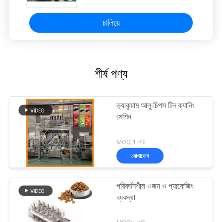
চালিয়ে
শীর্ষ পণ্য
ভ্যাকুয়াম আলু চিপস টিন ক্যানিং
মেশিন
MOQ:1 সেট
যোগাযোগ
পরিবর্তনশীল ওজন ও প্যাকেজিং
ব্যবস্থা