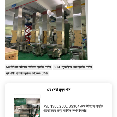
50 বিপিএম মাল্টিহেড ওয়েইগার প্যাকিং মেশিন
2.5L স্বয়ংক্রিয় ওজন প্যাকিং মেশিন
দুটি পর্যায় হিমায়িত মুরগির প্যাকেজিং মেশিন
এর সেরা মূল্য পান
75L 150L 200L SS304 জেড টাইপের বালতি
পরিবাহকের জন্য স্বাধীন কম্পন ফিডার