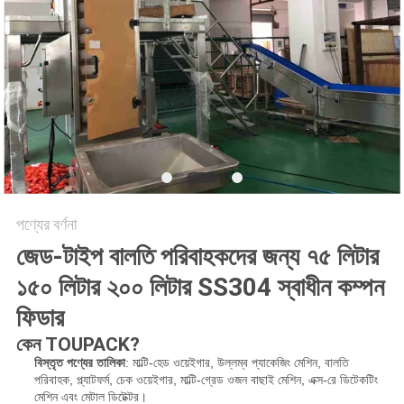
অনুরোধ
করুন
SITEMAP
গোপনীয়তা
নীতি
পণ্যের বর্ণনা
জেড-টাইপ বালতি পরিবাহকদের জন্য ৭৫ লিটার
১৫০ লিটার ২০০ লিটার SS304 স্বাধীন কম্পন
ফিডার
কেন TOUPACK?
বিস্তৃত পণ্যের তালিকা
:
মাল্টি-হেড ওয়েইগার, উল্লম্ব প্যাকেজিং মেশিন, বালতি
পরিবাহক, প্ল্যাটফর্ম, চেক ওয়েইগার, মাল্টি-গ্রেড ওজন বাছাই মেশিন, এক্স-রে ডিটেকটিং
মেশিন এবং মেটাল ডিটেক্টর।