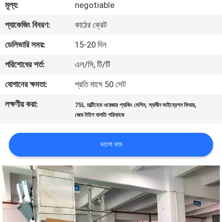
মূল্য:
negotiable
নিয়ন্ত্রণ
প্যাকেজিং বিবরণ:
কাঠের ক্রেট
আমাদের
ডেলিভারি সময়:
15-20 দিন
সাথে
পরিশোধের শর্ত:
এল/সি, টি/টি
যোগাযোগ
যোগানের ক্ষমতা:
প্রতি মাসে 50 সেট
করুন
লক্ষণীয় করা:
,
,
75L মাল্টিহেড ওয়েজার প্যাকিং মেশিন
স্বাধীন ভাইব্রেশন ফিডার
জেড টাইপ বালতি পরিবাহক
খবর
ভালো দাম
মামলা
একটি
উদ্ধৃতি