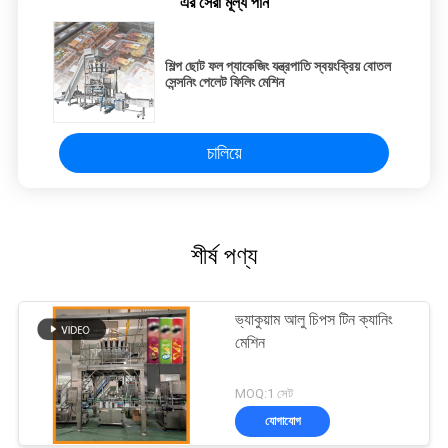
এর সেরা মূল্য পান
শিল্প ছোট ফল প্যাকেজিং যন্ত্রপাতি স্বয়ংক্রিয় বোতল
সেন্সনিং পেলেট ফিলিং মেশিন
চালিয়ে
শীর্ষ পণ্য
ভ্যাকুয়াম আলু চিপস টিন ক্যানিং
মেশিন
MOQ:1 সেট
যোগাযোগ