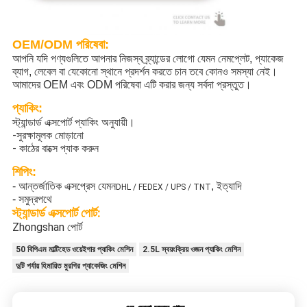
OEM/ODM পরিষেবা:
আপনি যদি পণ্যগুলিতে আপনার নিজস্ব ব্র্যান্ডের লোগো যেমন নেমপ্লেট, প্যাকেজ
ব্যাগ, লেবেল বা যেকোনো স্থানে প্রদর্শন করতে চান তবে কোনও সমস্যা নেই।
আমাদের OEM এবং ODM পরিষেবা এটি করার জন্য সর্বদা প্রস্তুত।
প্যাকিং:
স্ট্যান্ডার্ড এক্সপোর্ট প্যাকিং অনুযায়ী।
-সুরক্ষামূলক মোড়ানো
- কাঠের বাক্সে প্যাক করুন
শিপিং:
- আন্তর্জাতিক এক্সপ্রেস যেমন
, ইত্যাদি
DHL / FEDEX / UPS / TNT
- সমুদ্রপথে
স্ট্যান্ডার্ড এক্সপোর্ট পোর্ট:
Zhongshan পোর্ট
50 বিপিএম মাল্টিহেড ওয়েইগার প্যাকিং মেশিন
2.5L স্বয়ংক্রিয় ওজন প্যাকিং মেশিন
দুটি পর্যায় হিমায়িত মুরগির প্যাকেজিং মেশিন