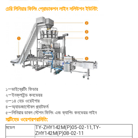
চেরি লিনিয়ার ফিলিং প্রোডাকশন লাইন সলিউশন ইউনিট:
১—ভাইব্রেটিং ফিডার
২—ইনক্লাইন্ড কনভেয়র
৩—১৪ হেড ওয়েইগার
৪—অ্যাডজাস্টেবল প্ল্যাটফর্ম
৫—লিনিয়ার ডাবল স্টেশন ফিলিং এবং ক্যাপিং কনভেয়র লাইন
পরামিতি:
মাল্টিহেড ওয়েগার
মডেল
TY-ZHY142M(P)05-02-11,TY-
ZHY142M(P)08-02-11