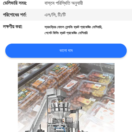
ডেলিভারি সময়:
বাস্তব পরিস্থিতি অনুযায়ী
নিয়ন্ত্রণ
পরিশোধের শর্ত:
এল/সি, টি/টি
আমাদের
লক্ষণীয় করা:
,
স্বয়ংক্রিয় বোতল সেন্সনিং ফ্রুট প্যাকেজিং মেশিনারি
পেলেট ফিলিং ফ্রুট প্যাকেজিং মেশিনারি
সাথে
যোগাযোগ
ভালো দাম
করুন
খবর
মামলা
একটি
উদ্ধৃতি