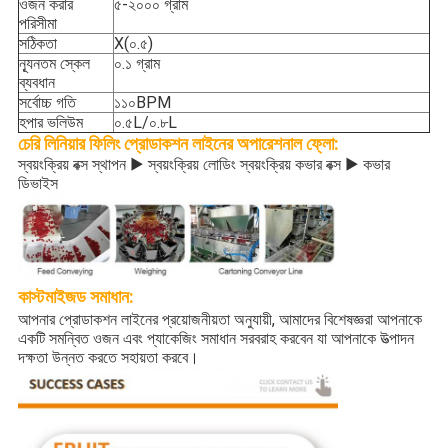
ওজন করার
৫-২০০০ গ্রাম
পরিসীমা
সঠিকতা
X(০.৫)
ন্যূনতম স্কেল
০.১ গ্রাম
ব্যবধান
সর্বোচ্চ গতি
১১০BPM
হপার ভলিউম
০.৫L/০.৮L
চেরি লিনিয়ার ফিলিং প্রোডাকশন লাইনের অপারেশনাল ফ্লো:
স্বয়ংক্রিয় বক্স স্থাপন ▶ স্বয়ংক্রিয় লোডিং স্বয়ংক্রিয় কভার বক্স ▶ কভার
ডিভাইস
কাস্টমাইজড সমাধান:
আপনার প্রোডাকশন লাইনের প্রয়োজনীয়তা অনুযায়ী, আমাদের বিশেষজ্ঞরা আপনাকে
একটি সমন্বিত ওজন এবং প্যাকেজিং সমাধান সরবরাহ করবেন যা আপনাকে উত্পাদন
দক্ষতা উন্নত করতে সহায়তা করবে।