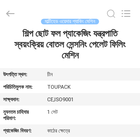
TOUPACK
INTELLIGENT
EQUIPMENT
CO.,
LTD.
মাল্টিহেড ওয়েদার প্যাকিং মেশিন
All
Rights
Reserved.
শিল্প ছোট ফল প্যাকেজিং যন্ত্রপাতি
বাড়ি
স্বয়ংক্রিয় বোতল সেন্সনিং পেলেট ফিলিং
পণ্য
মেশিন
আমাদের
উৎপত্তি স্থল:
চীন
সম্পর্কে
পরিচিতিমুলক নাম:
TOUPACK
সাক্ষ্যদান:
CE,ISO9001
ফ্যাক্টরি
ন্যূনতম চাহিদার
1 সেট
ট্যুর
পরিমাণ:
প্যাকেজিং বিবরণ:
কাঠের ক্ষেত্রে
মান