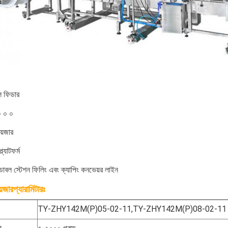
ল ফিডার
০ ০ ০
়েজার
ল্যাটফর্ম
র ডাবল স্টেশন ফিলিং এবং ক্যাপিং কনভেয়র লাইন
প্যারামিটারঃ
়েজার
TY-ZHY142M(P)05-02-11,TY-ZHY142M(P)08-02-11