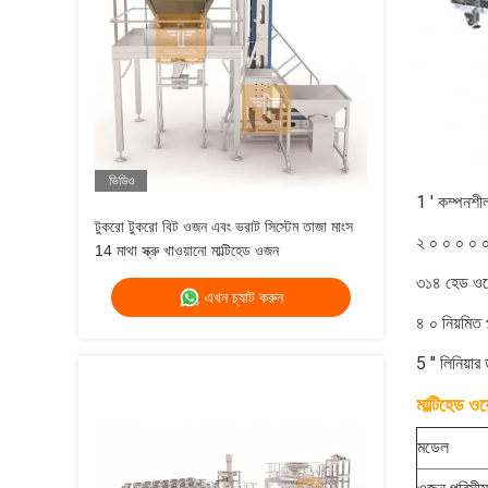
ভিডিও
1 ′ কম্পনশী
টুকরো টুকরো বিট ওজন এবং ভরাট সিস্টেম তাজা মাংস
২ ০ ০ ০ ০ 
14 মাথা স্ক্রু খাওয়ানো মাল্টিহেড ওজন
৩১৪ হেড ওয
এখন চ্যাট করুন
৪ ০ নিয়মিত প্
5 ′′ লিনিয়া
মাল্টিহেড ওয
মডেল