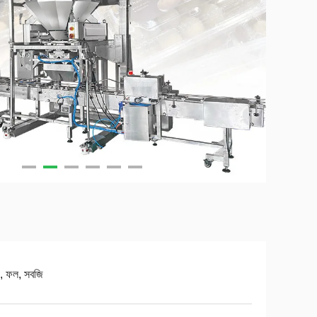
য, ফল, সবজি