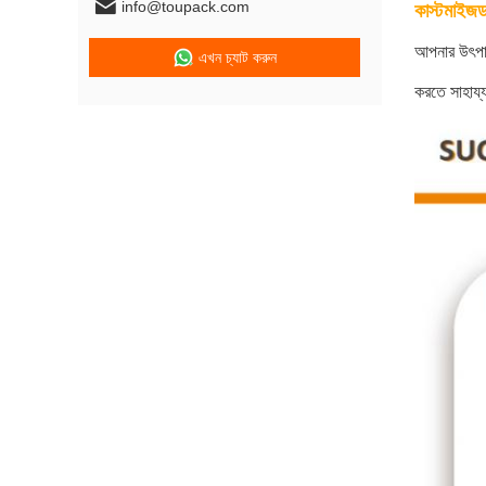
info@toupack.com
কাস্টমাইজড
আপনার উৎপাদ
এখন চ্যাট করুন
করতে সাহায