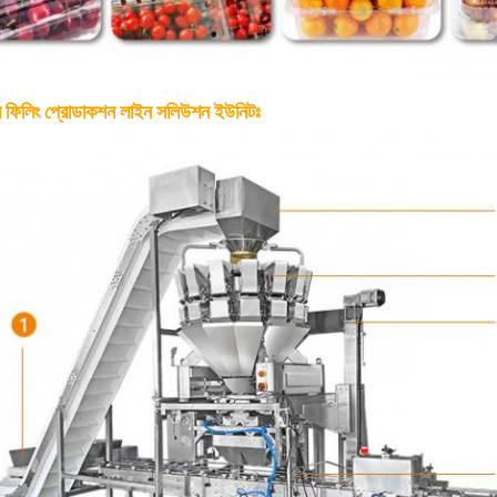
়ার ফিলিং প্রোডাকশন লাইন সলিউশন ইউনিটঃ