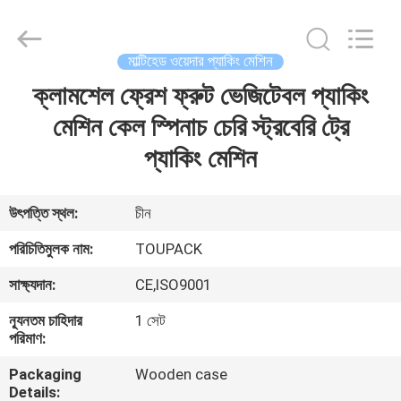
TOUPACK
INTELLIGENT
EQUIPMENT
CO.,
LTD.
মাল্টিহেড ওয়েদার প্যাকিং মেশিন
All
Rights
Reserved.
ক্লামশেল ফ্রেশ ফ্রুট ভেজিটেবল প্যাকিং
বাড়ি
মেশিন কেল স্পিনাচ চেরি স্ট্রবেরি ট্রে
পণ্য
প্যাকিং মেশিন
আমাদের
উৎপত্তি স্থল:
চীন
সম্পর্কে
পরিচিতিমুলক নাম:
TOUPACK
সাক্ষ্যদান:
CE,ISO9001
ফ্যাক্টরি
ন্যূনতম চাহিদার
1 সেট
ট্যুর
পরিমাণ:
Packaging
Wooden case
মান
Details: