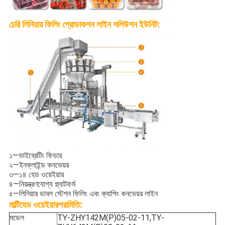
চেরি লিনিয়ার ফিলিং প্রোডাকশন লাইন সলিউশন ইউনিট:
১—ভাইব্রেটিং ফিডার
২—ইনক্লাইন্ড কনভেয়র
৩—১৪ হেড ওয়েইয়ার
৪—নিয়ন্ত্রণযোগ্য প্ল্যাটফর্ম
৫—লিনিয়ার ডাবল স্টেশন ফিলিং এবং ক্যাপিং কনভেয়র লাইন
পরামিতি:
মাল্টিহেড ওয়েইয়ার
মডেল
TY-ZHY142M(P)05-02-11,TY-