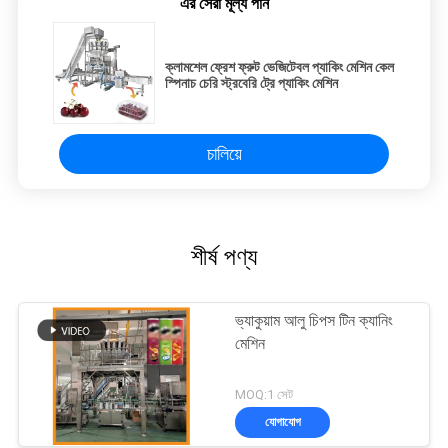
এর সেরা মূল্য পান
ক্লামশেল ফ্রেশ ফ্রুট ভেজিটেবল প্যাকিং মেশিন কেল
স্পিনাচ চেরি স্ট্রবেরি ট্রে প্যাকিং মেশিন
চালিয়ে
শীর্ষ পণ্য
ভ্যাকুয়াম আলু চিপস টিন ক্যানিং
মেশিন
MOQ:1 সেট
যোগাযোগ