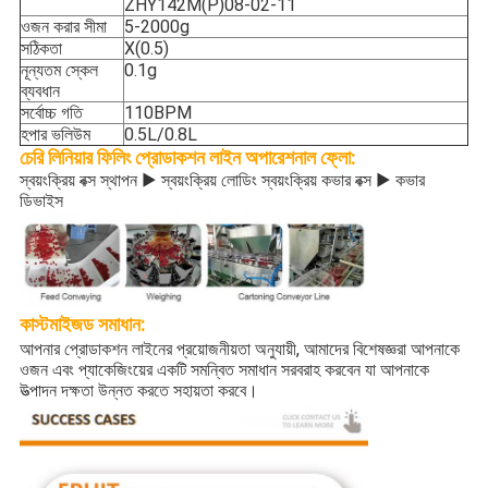
ZHY142M(P)08-02-11
ওজন করার সীমা
5-2000g
সঠিকতা
X(0.5)
নূন্যতম স্কেল
0.1g
ব্যবধান
সর্বোচ্চ গতি
110BPM
হপার ভলিউম
0.5L/0.8L
চেরি লিনিয়ার ফিলিং প্রোডাকশন লাইন অপারেশনাল ফ্লো:
স্বয়ংক্রিয় বক্স স্থাপন ▶ স্বয়ংক্রিয় লোডিং স্বয়ংক্রিয় কভার বক্স ▶ কভার
ডিভাইস
কাস্টমাইজড সমাধান:
আপনার প্রোডাকশন লাইনের প্রয়োজনীয়তা অনুযায়ী, আমাদের বিশেষজ্ঞরা আপনাকে
ওজন এবং প্যাকেজিংয়ের একটি সমন্বিত সমাধান সরবরাহ করবেন যা আপনাকে
উত্পাদন দক্ষতা উন্নত করতে সহায়তা করবে।