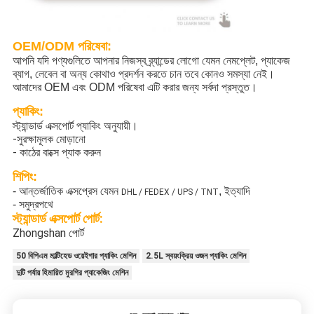
OEM/ODM পরিষেবা:
আপনি যদি পণ্যগুলিতে আপনার নিজস্ব ব্র্যান্ডের লোগো যেমন নেমপ্লেট, প্যাকেজ
ব্যাগ, লেবেল বা অন্য কোথাও প্রদর্শন করতে চান তবে কোনও সমস্যা নেই।
আমাদের OEM এবং ODM পরিষেবা এটি করার জন্য সর্বদা প্রস্তুত।
প্যাকিং:
স্ট্যান্ডার্ড এক্সপোর্ট প্যাকিং অনুযায়ী।
-সুরক্ষামূলক মোড়ানো
- কাঠের বাক্সে প্যাক করুন
শিপিং:
- আন্তর্জাতিক এক্সপ্রেস যেমন
, ইত্যাদি
DHL / FEDEX / UPS / TNT
- সমুদ্রপথে
স্ট্যান্ডার্ড এক্সপোর্ট পোর্ট:
Zhongshan পোর্ট
50 বিপিএম মাল্টিহেড ওয়েইগার প্যাকিং মেশিন
2.5L স্বয়ংক্রিয় ওজন প্যাকিং মেশিন
দুটি পর্যায় হিমায়িত মুরগির প্যাকেজিং মেশিন