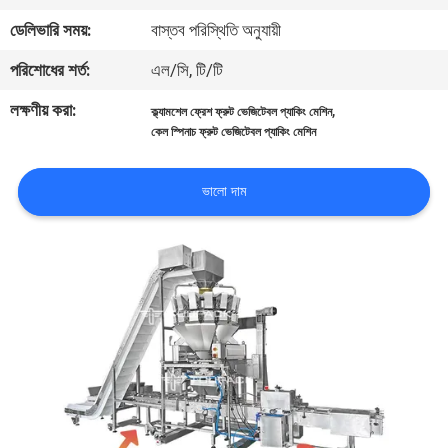
নিয়ন্ত্রণ
ডেলিভারি সময়:
বাস্তব পরিস্থিতি অনুযায়ী
পরিশোধের শর্ত:
এল/সি, টি/টি
আমাদের
লক্ষণীয় করা:
,
ক্ল্যামশেল ফ্রেশ ফ্রুট ভেজিটেবল প্যাকিং মেশিন
সাথে
কেল স্পিনাচ ফ্রুট ভেজিটেবল প্যাকিং মেশিন
যোগাযোগ
করুন
ভালো দাম
খবর
মামলা
একটি
উদ্ধৃতি