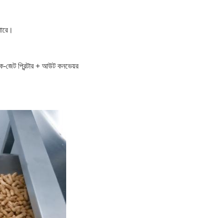
পারে।
-জেট প্রিন্টার + আউট কনভেয়র