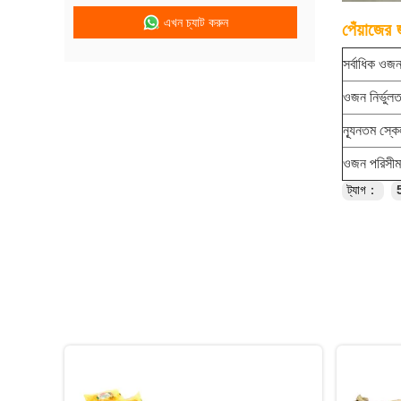
এখন চ্যাট করুন
পেঁয়াজের 
সর্বাধিক ওজ
ওজন নির্ভুলত
ন্যূনতম স্ক
ওজন পরিসীম
ট্যাগ：
5