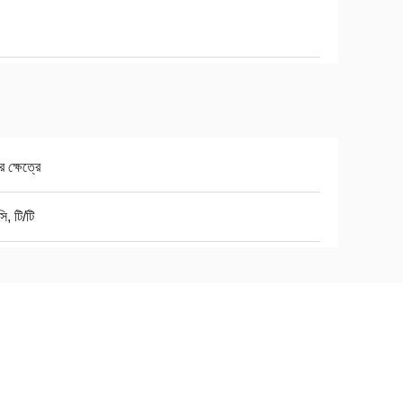
র ক্ষেত্রে
ি, টি/টি