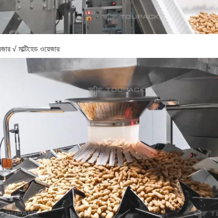
জার √ মাল্টিহেড ওয়েজার