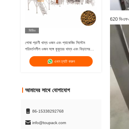
620 ভিএফএ
ভিডিও
পোষা প্রাণী খাদ্য ওজন এবং প্যাকেজিং সিস্টেম
পরিবর্তনশীল ওজন সঙ্গে কুকুরের খাদ্য এবং বিড়ালের
খাদ্য মাল্টিহেড ওজন
এখন চ্যাট করুন
আমাদের সাথে যোগাযোগ
86-15338292768
info@toupack.com