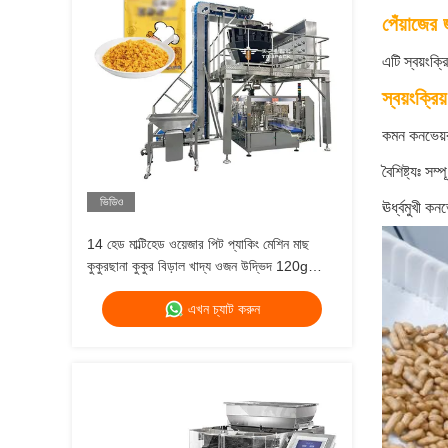
পেঁয়াজের 
এটি স্বয়ংক্
স্বয়ংক্রি
কমন কনভেয়র
বৈশিষ্ট্যঃ সম
ভিডিও
ঊর্ধ্বমুখী কন
14 হেড মাল্টিহেড ওয়েজার পিট প্যাকিং মেশিন মাছ
কুকুরছানা কুকুর বিড়াল খাদ্য ওজন উদ্ভিদ 120g
240g 400g 1kg জিপলক প্যাকিং মেশিন
এখন চ্যাট করুন