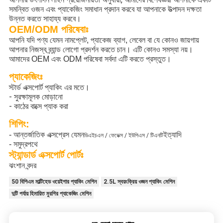
সমন্বিত ওজন এবং প্যাকেজিং সমাধান প্রদান করবে যা আপনাকে উত্পাদন দক্ষতা
উন্নত করতে সাহায্য করবে।
OEM/ODM পরিষেবাঃ
আপনি যদি পণ্য যেমন নামপ্লেট, প্যাকেজ ব্যাগ, লেবেল বা যে কোনও জায়গায়
আপনার নিজস্ব ব্র্যান্ড লোগো প্রদর্শন করতে চান। এটি কোনও সমস্যা নয়।
আমাদের OEM এবং ODM পরিষেবা সর্বদা এটি করতে প্রস্তুত।
প্যাকেজিংঃ
স্টার্ড এক্সপোর্ট প্যাকিং এর মতে।
- সুরক্ষামূলক মোড়ানো
- কাঠের বাক্সে প্যাক করা
শিপিং:
- আন্তর্জাতিক এক্সপ্রেস যেমন
ইত্যাদি
ডিএইচএল / ফেডেক্স / ইউপিএস / টিএনটি
- সমুদ্রপথে
স্ট্যান্ডার্ড এক্সপোর্ট পোর্টঃ
ঝংশান বন্দর
50 বিপিএম মাল্টিহেড ওয়েইগার প্যাকিং মেশিন
2.5L স্বয়ংক্রিয় ওজন প্যাকিং মেশিন
দুটি পর্যায় হিমায়িত মুরগির প্যাকেজিং মেশিন