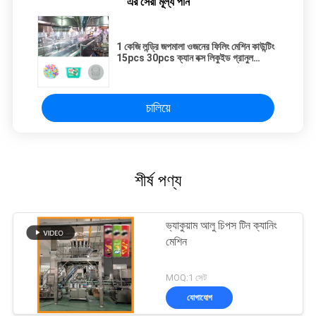
এর সেরা মূল্য পান
1 কেজি লন্ড্রি জপমালা ওজনের ফিলিং মেশিন কাউন্টিং
15pcs 30pcs ক্যান বক্স লিকুইড গ্রানুল
প্যাকেজিং মেশিন
চালিয়ে
শীর্ষ পণ্য
ভ্যাকুয়াম আলু চিপস টিন ক্যানিং
মেশিন
MOQ:1 সেট
যোগাযোগ