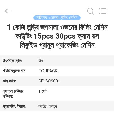
TOUPACK
INTELLIGENT
EQUIPMENT
CO.,
LTD.
মাল্টিহেড ওয়েদার প্যাকিং মেশিন
All
Rights
Reserved.
1 কেজি লন্ড্রি জপমালা ওজনের ফিলিং মেশিন
বাড়ি
কাউন্টিং 15pcs 30pcs ক্যান বক্স
পণ্য
লিকুইড গ্রানুল প্যাকেজিং মেশিন
আমাদের
উৎপত্তি স্থল:
চীন
সম্পর্কে
পরিচিতিমুলক নাম:
TOUPACK
সাক্ষ্যদান:
CE,ISO9001
ফ্যাক্টরি
ন্যূনতম চাহিদার
1 সেট
ট্যুর
পরিমাণ:
প্যাকেজিং বিবরণ:
কাঠের ক্ষেত্রে
মান