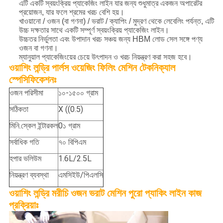
এটি একটি স্বয়ংক্রিয় প্যাকেজিং লাইন যার জন্য শুধুমাত্র একজন অপারেটর
প্রয়োজন, যার ফলে শ্রমের খরচ বেশি হয়।
খাওয়ানো / ওজন (বা গণনা) / ভরাট / ক্যাপিং / মুদ্রণ থেকে লেবেলিং পর্যন্ত, এটি
উচ্চ দক্ষতার সাথে একটি সম্পূর্ণ স্বয়ংক্রিয় প্যাকেজিং লাইন।
উচ্চতর নির্ভুলতা এবং উপাদান খরচ সঞ্চয় জন্য HBM লোড সেল সঙ্গে পণ্য
ওজন বা গণনা।
ম্যানুয়াল প্যাকেজিংয়ের চেয়ে উৎপাদন ও খরচ নিয়ন্ত্রণ করা সহজ হবে।
ওয়াশিং লন্ড্রি পার্লস ওয়েজিং ফিলিং মেশিন টেকনিক্যাল
স্পেসিফিকেশনঃ
ওজন পরিসীমা
১০-১৫০০ গ্রাম
সঠিকতা
X ((0.5)
মিনি.স্কেল ইন্টারকল
0১ গ্রাম
সর্বাধিক গতি
৭০ বিপিএম
হপার ভলিউম
1.6L/2.5L
নিয়ন্ত্রণ ব্যবস্থা
এমসিইউ/পিএলসি
ওয়াশিং লন্ড্রি মরীচি ওজন ভরাট মেশিন পুরো প্যাকিং লাইন কাজ
প্রক্রিয়াঃ