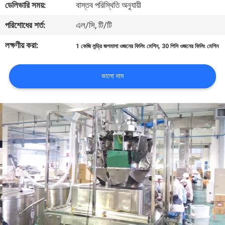
ডেলিভারি সময়:
বাস্তব পরিস্থিতি অনুযায়ী
নিয়ন্ত্রণ
পরিশোধের শর্ত:
এল/সি, টি/টি
আমাদের
লক্ষণীয় করা:
,
1 কেজি লন্ড্রি জপমালা ওজনের ফিলিং মেশিন
30 পিসি ওজনের ফিলিং মেশিন
সাথে
যোগাযোগ
ভালো দাম
করুন
খবর
মামলা
একটি
উদ্ধৃতি