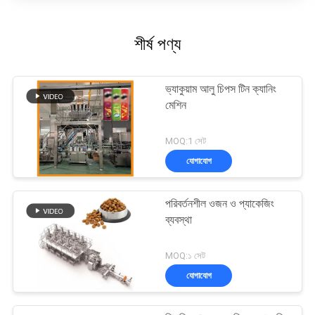
শীর্ষ পণ্য
ভ্যাকুয়াম আলু চিপস টিন ক্যানিং
মেশিন
MOQ:1 সেট
যোগাযোগ
পরিবর্তনশীল ওজন ও প্যাকেজিং
ব্যবস্থা
MOQ:১ সেট
যোগাযোগ