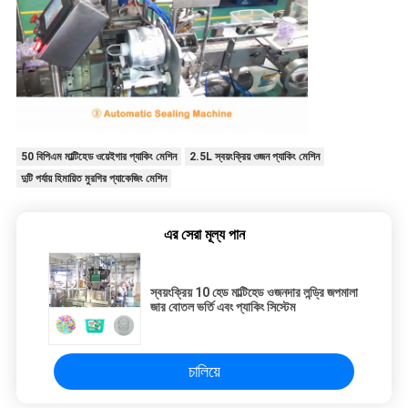
50 বিপিএম মাল্টিহেড ওয়েইগার প্যাকিং মেশিন
2.5L স্বয়ংক্রিয় ওজন প্যাকিং মেশিন
দুটি পর্যায় হিমায়িত মুরগির প্যাকেজিং মেশিন
এর সেরা মূল্য পান
স্বয়ংক্রিয় 10 হেড মাল্টিহেড ওজনদার লন্ড্রি জপমালা
জার বোতল ভর্তি এবং প্যাকিং সিস্টেম
চালিয়ে