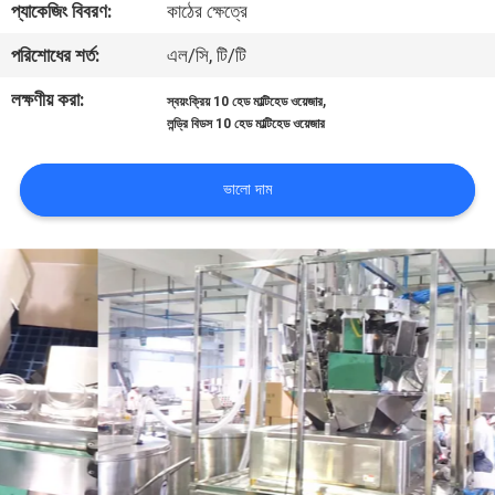
প্যাকেজিং বিবরণ:
কাঠের ক্ষেত্রে
নিয়ন্ত্রণ
পরিশোধের শর্ত:
এল/সি, টি/টি
আমাদের
লক্ষণীয় করা:
,
স্বয়ংক্রিয় 10 হেড মাল্টিহেড ওয়েজার
লন্ড্রি বিডস 10 হেড মাল্টিহেড ওয়েজার
সাথে
যোগাযোগ
ভালো দাম
করুন
খবর
মামলা
একটি
উদ্ধৃতি