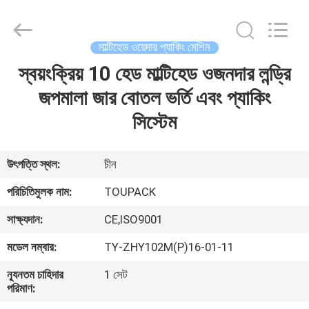
TOUPACK
INTELLIGENT
EQUIPMENT
CO.,
LTD.
মাল্টিহেড ওয়েদার প্যাকিং মেশিন
All
Rights
Reserved.
স্বয়ংক্রিয় 10 হেড মাল্টিহেড ওজনদার লন্ড্রি
বাড়ি
জপমালা জার বোতল ভর্তি এবং প্যাকিং
পণ্য
সিস্টেম
আমাদের
উৎপত্তি স্থল:
চীন
সম্পর্কে
পরিচিতিমুলক নাম:
TOUPACK
সাক্ষ্যদান:
CE,ISO9001
ফ্যাক্টরি
মডেল নম্বার:
TY-ZHY102M(P)16-01-11
ট্যুর
ন্যূনতম চাহিদার
1 সেট
পরিমাণ:
মান