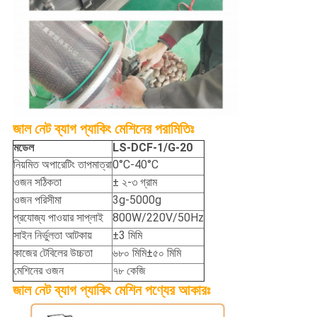
জাল নেট ব্যাগ প্যাকিং মেশিনের পরামিতিঃ
মডেল
LS-DCF-1/G-20
নিয়মিত অপারেটিং তাপমাত্রা
0°C-40°C
ওজন সঠিকতা
± ২-৩ গ্রাম
ওজন পরিসীমা
3g-5000g
প্রযোজ্য পাওয়ার সাপ্লাই
800W/220V/50Hz
সাইন নির্ভুলতা আটকায়
±3 মিমি
কাজের টেবিলের উচ্চতা
৬৮০ মিমি±৫০ মিমি
মেশিনের ওজন
৭৮ কেজি
জাল নেট ব্যাগ প্যাকিং মেশিন পণ্যের আকারঃ