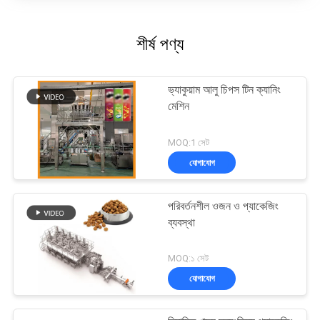
শীর্ষ পণ্য
ভ্যাকুয়াম আলু চিপস টিন ক্যানিং
মেশিন
MOQ:1 সেট
যোগাযোগ
পরিবর্তনশীল ওজন ও প্যাকেজিং
ব্যবস্থা
MOQ:১ সেট
যোগাযোগ