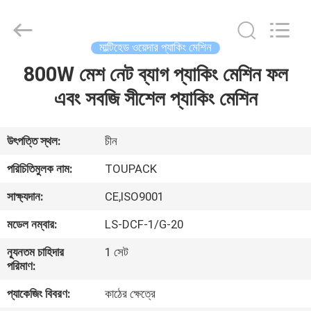
TOUPACK
INTELLIGENT
EQUIPMENT
CO.,
LTD.
মাল্টিহেড ওয়েদার প্যাকিং মেশিন
All
Rights
Reserved.
800W মেশ নেট ব্যাগ প্যাকিং মেশিন ফল
বাড়ি
এবং সবজি সীশেল প্যাকিং মেশিন
পণ্য
উৎপত্তি স্থল:
চীন
আমাদের
পরিচিতিমুলক নাম:
TOUPACK
সম্পর্কে
সাক্ষ্যদান:
CE,ISO9001
মডেল নম্বার:
LS-DCF-1/G-20
ফ্যাক্টরি
ন্যূনতম চাহিদার
1 সেট
ট্যুর
পরিমাণ:
প্যাকেজিং বিবরণ:
কাঠের ক্ষেত্রে
মান