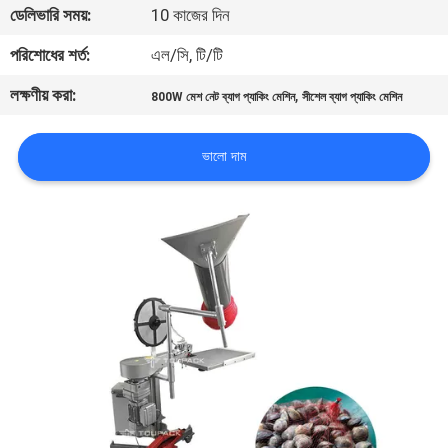
ডেলিভারি সময়:
10 কাজের দিন
নিয়ন্ত্রণ
পরিশোধের শর্ত:
এল/সি, টি/টি
আমাদের
লক্ষণীয় করা:
,
800W মেশ নেট ব্যাগ প্যাকিং মেশিন
সীশেল ব্যাগ প্যাকিং মেশিন
সাথে
যোগাযোগ
ভালো দাম
করুন
খবর
মামলা
একটি
উদ্ধৃতি