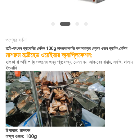
অনুরোধ
করুন
SITEMAP
পণ্যের বর্ণনা
মাল্টি-ফাংশন প্যাকেজিং মেশিন 100g মাশরুম সবজি ফল সমন্বয় স্কেল ওজন প্যাকিং মেশিন
গোপনীয়তা
মাশরুম মাল্টিহেড ওয়েইয়ার অ্যাপ্লিকেশন:
হালকা বা ভারী পণ্য ওজনের জন্য প্রযোজ্য, যেমন বড় আকারের বাদাম, সবজি, সালাদ
নীতি
ইত্যাদি।
উপাদান: মাশরুম
লক্ষ্য ওজন: 100g