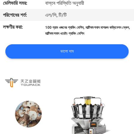
ডেলিভারি সময়:
বাস্তব পরিস্থিতি অনুযায়ী
নিয়ন্ত্রণ
পরিশোধের শর্ত:
এল/সি, টি/টি
আমাদের
লক্ষণীয় করা:
,
,
100 গ্রাম ওজনের প্যাকিং মেশিন
মাল্টিফাংশনাল মাশরুম কম্বিনেশন স্কেল
মাল্টিফাংশনাল ওয়েইং প্যাকিং মেশিন
সাথে
যোগাযোগ
ভালো দাম
করুন
খবর
মামলা
একটি
উদ্ধৃতি