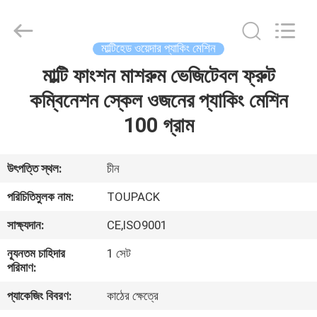
TOUPACK
INTELLIGENT
EQUIPMENT
CO.,
LTD.
মাল্টিহেড ওয়েদার প্যাকিং মেশিন
All
Rights
Reserved.
মাল্টি ফাংশন মাশরুম ভেজিটেবল ফ্রুট
বাড়ি
কম্বিনেশন স্কেল ওজনের প্যাকিং মেশিন
পণ্য
100 গ্রাম
আমাদের
উৎপত্তি স্থল:
চীন
সম্পর্কে
পরিচিতিমুলক নাম:
TOUPACK
সাক্ষ্যদান:
CE,ISO9001
ফ্যাক্টরি
ন্যূনতম চাহিদার
1 সেট
ট্যুর
পরিমাণ:
প্যাকেজিং বিবরণ:
কাঠের ক্ষেত্রে
মান