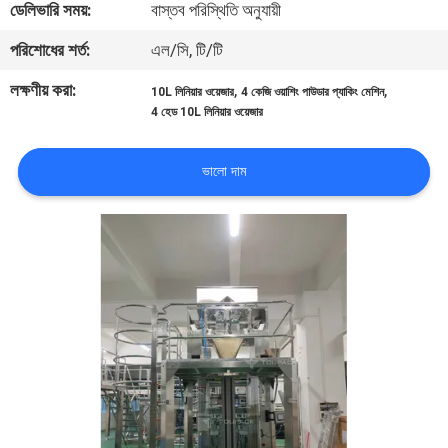
ডেলিভারি সময়:
বাস্তব পরিস্থিতি অনুযায়ী
নিয়ন্ত্রণ
পরিশোধের শর্ত:
এল/সি, টি/টি
আমাদের
লক্ষণীয় করা:
,
,
10L লিনিয়ার ওয়েজার
4 কেজি ওয়াশিং পাউডার প্যাকিং মেশিন
4 হেড 10L লিনিয়ার ওয়েজার
সাথে
যোগাযোগ
ভালো দাম
করুন
খবর
মামলা
একটি
উদ্ধৃতি