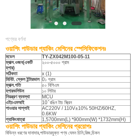
অনুরোধ
করুন
SITEMAP
পণ্যের বর্ণনা
ওয়াশিং পাউডার প্যাকিং মেশিনের স্পেসিফিকেশনঃ
গোপনীয়তা
মডেল
TY-
ZX042M100-05-11
নীতি
ম্যাক্স
.
ওজন
(একটি
২০০-৫০০০ গ্রাম
হপার)
সঠিকতা
x (1)
মিনিট
.
স্কেল ইন্টারভাল
0১ গ্রাম
ম্যাক্স
.
গতি
৫০ বিপিএম
হপার
ভলিউম
১০ লিটার
নিয়ন্ত্রণ ব্যবস্থা
MCU
এইচএমআই
10 ̊ রঙিন টাচ স্ক্রিন
পাওয়ার সাপ্লাই
AC220V / 110V±10% 50HZ/60HZ,
0.6KW
প্যাকিং
মাত্রা
1,5700mm(L) *900mm(W) *1732mm(H)
ওয়াশিং পাউডার প্যাকিং মেশিনের প্রয়োগঃ
বিভিন্ন ধরণের দানাদার,পাউডারযুক্ত পণ্য যেমন চিনি,রিজ,চিকন