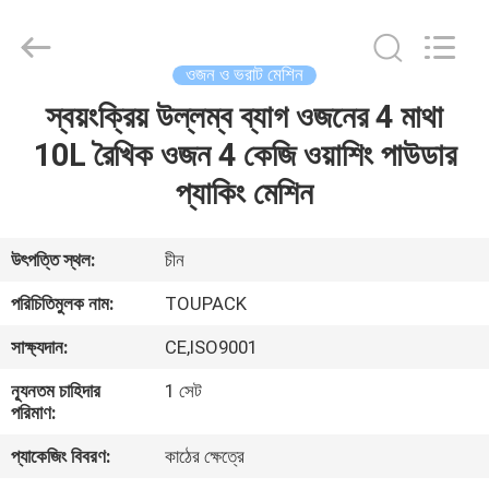
TOUPACK
INTELLIGENT
EQUIPMENT
CO.,
LTD.
ওজন ও ভরাট মেশিন
All
Rights
Reserved.
স্বয়ংক্রিয় উল্লম্ব ব্যাগ ওজনের 4 মাথা
বাড়ি
10L রৈখিক ওজন 4 কেজি ওয়াশিং পাউডার
পণ্য
প্যাকিং মেশিন
আমাদের
উৎপত্তি স্থল:
চীন
সম্পর্কে
পরিচিতিমুলক নাম:
TOUPACK
সাক্ষ্যদান:
CE,ISO9001
ফ্যাক্টরি
ন্যূনতম চাহিদার
1 সেট
ট্যুর
পরিমাণ:
প্যাকেজিং বিবরণ:
কাঠের ক্ষেত্রে
মান