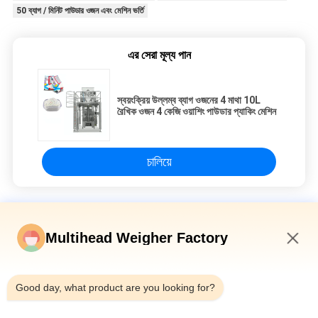
50 ব্যাগ / মিনিট পাউডার ওজন এবং মেশিন ভর্তি
এর সেরা মূল্য পান
স্বয়ংক্রিয় উল্লম্ব ব্যাগ ওজনের 4 মাথা 10L
রৈখিক ওজন 4 কেজি ওয়াশিং পাউডার প্যাকিং মেশিন
চালিয়ে
ওজন ও ভরাট মেশিন
Multihead Weigher Factory
আইএসও শংসাপত্র 5KG আউগার টাইপ পাউডার ফিলিং মেশিন উল্লম্ব
8:13 PM
চিপস ভ্যাকুয়াম নাইট্রোজেন ধাতু জার শস্য খাদ্য টিন ক্যান সিলার পপকর্ন প্লাস্টিক জার টিন
Good day, what product are you looking for?
সিল মেশিন