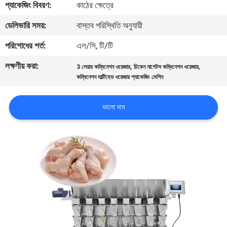
প্যাকেজিং বিবরণ:
কাঠের ক্ষেত্রে
নিয়ন্ত্রণ
ডেলিভারি সময়:
বাস্তব পরিস্থিতি অনুযায়ী
আমাদের
পরিশোধের শর্ত:
এল/সি, টি/টি
সাথে
লক্ষণীয় করা:
,
,
3 লেয়ার কম্বিনেশন ওয়েজার
চিকেন নাগেটস কম্বিনেশন ওয়েজার
যোগাযোগ
কম্বিনেশন মাল্টিহেড ওয়েজার প্যাকেজিং মেশিন
করুন
ভালো দাম
খবর
মামলা
একটি
উদ্ধৃতি