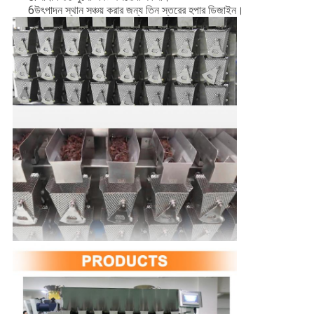
6উৎপাদন স্থান সঞ্চয় করার জন্য তিন স্তরের হপার ডিজাইন।