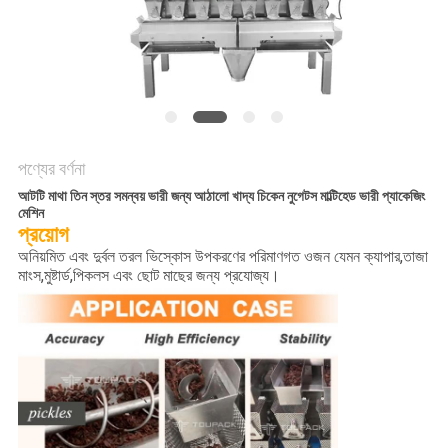
অনুরোধ
করুন
SITEMAP
গোপনীয়তা
পণ্যের বর্ণনা
আটটি মাথা তিন স্তর সমন্বয় ভারী জন্য আঠালো খাদ্য চিকেন নুগেটস মাল্টিহেড ভারী প্যাকেজিং
নীতি
মেশিন
প্রয়োগ
অনিয়মিত এবং দুর্বল তরল ভিস্কোস উপকরণের পরিমাণগত ওজন যেমন ক্যাপার,তাজা
মাংস,মুষ্টার্ড,পিকলস এবং ছোট মাছের জন্য প্রযোজ্য।