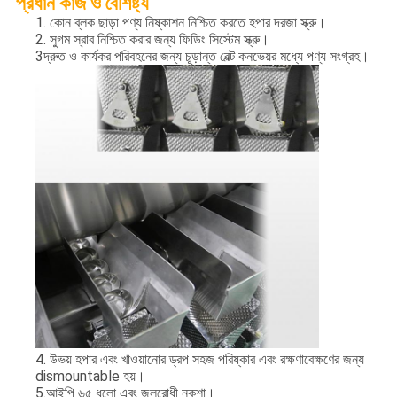
প্রধান কাজ ও বৈশিষ্ট্য
1. কোন ব্লক ছাড়া পণ্য নিষ্কাশন নিশ্চিত করতে হপার দরজা স্ক্রু।
2. সুগম স্রাব নিশ্চিত করার জন্য ফিডিং সিস্টেম স্ক্রু।
3দ্রুত ও কার্যকর পরিবহনের জন্য চূড়ান্ত বেল্ট কনভেয়র মধ্যে পণ্য সংগ্রহ।
4. উভয় হপার এবং খাওয়ানোর ড্রপ সহজ পরিষ্কার এবং রক্ষণাবেক্ষণের জন্য
dismountable হয়।
5.আইপি ৬৫ ধুলো এবং জলরোধী নকশা।