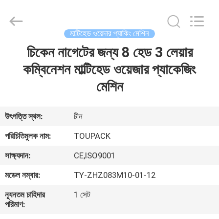
TOUPACK
INTELLIGENT
EQUIPMENT
CO.,
LTD.
মাল্টিহেড ওয়েদার প্যাকিং মেশিন
All
Rights
Reserved.
চিকেন নাগেটের জন্য 8 হেড 3 লেয়ার
বাড়ি
কম্বিনেশন মাল্টিহেড ওয়েজার প্যাকেজিং
পণ্য
মেশিন
আমাদের
উৎপত্তি স্থল:
চীন
সম্পর্কে
পরিচিতিমুলক নাম:
TOUPACK
সাক্ষ্যদান:
CE,ISO9001
ফ্যাক্টরি
মডেল নম্বার:
TY-ZHZ083M10-01-12
ট্যুর
ন্যূনতম চাহিদার
1 সেট
পরিমাণ:
মান