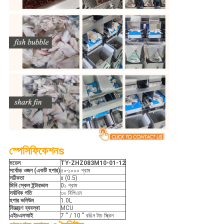
স্পেসিফিকেশন
s
মডেল
TY-
ZHZ083M10-01-12
সর্বোচ্চ ওজন (একটি হপার)
৫০-১০০০ গ্রাম
সঠিকতা
x (0.5)
মিনি স্কেল ইন্টারভাল
0১ গ্রাম
সর্বাধিক গতি
৩০ বিপিএম
হপার ভলিউম
1.0L
নিয়ন্ত্রণ ব্যবস্থা
MCU
এইচএমআই
7 ′′ / 10 ′′ রঙিন টাচ স্ক্রিন