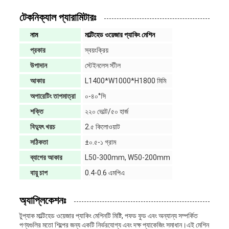
টেকনিক্যাল প্যারামিটারঃ
নাম
মাল্টিহেড ওয়েজার প্যাকিং মেশিন
প্রকার
স্বয়ংক্রিয়
উপাদান
স্টেইনলেস স্টীল
আকার
L1400*W1000*H1800 মিমি
অপারেটিং তাপমাত্রা
০-৪০°সি
শক্তি
২২০ ভোল্ট/৫০ হার্জ
বিদ্যুৎ খরচ
2.৫ কিলোওয়াট
সঠিকতা
±০.৫-১ গ্রাম
ব্যাগের আকার
L50-300mm, W50-200mm
বায়ু চাপ
0.4-0.6 এমপিএ
অ্যাপ্লিকেশনঃ
টুপ্যাক মাল্টিহেড ওয়েজার প্যাকিং মেশিনটি মিষ্টি, পফড ফুড এবং অন্যান্য সম্পর্কিত
পণ্যগুলির মতো শিল্পের জন্য একটি নির্ভরযোগ্য এবং দক্ষ প্যাকেজিং সমাধান।এই মেশিন