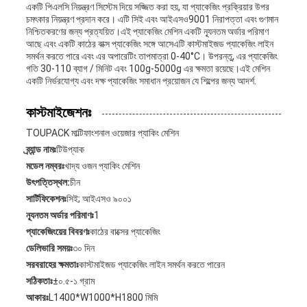
একটি পিএলসি নিয়ন্ত্রণ সিস্টেম দিয়ে সজ্জিত করা হয়, যা প্যাকেজিং প্রক্রিয়ার উপর
চমৎকার নিয়ন্ত্রণ প্রদান করে। এটি সিই এবং আইএসও9001 নিরাপত্তা এবং গুণমান
নিশ্চিতকরণের জন্য প্রত্যয়িত।এই প্যাকেজিং মেশিন একটি ন্যূনতম অর্ডার পরিমাণ
আছে এবং একটি কাঠের বাক্স প্যাকেজিং সঙ্গে আসেএটি কাস্টমাইজড প্যাকেজিং লাইন
সমর্থন করতে পারে এবং এর অপারেটিং তাপমাত্রা 0-40°C। উপরন্তু, এর প্যাকেজিং
গতি 30-110 ব্যাগ / মিনিট এবং 100g-5000g এর ক্ষমতা রয়েছে।এই মেশিন
একটি নির্ভরযোগ্য এবং দক্ষ প্যাকেজিং সমাধান প্রয়োজন যে শিল্পের জন্য আদর্শ.
কাস্টমাইজেশনঃ
TOUPACK মাল্টিফাংশনাল ওয়েজার প্যাকিং মেশিন
ব্র্যান্ড নামঃ
টিউপ্যাক
মডেল নম্বরঃ
খাদ্য ওজন প্যাকিং মেশিন
উৎপত্তিস্থল:
চীন
সার্টিফিকেশনঃ
সিই; আইএসও ৯০০১
ন্যূনতম অর্ডার পরিমাণঃ
1
প্যাকেজিংয়ের বিবরণঃ
কাঠের বাক্সের প্যাকেজিং
ডেলিভারি সময়ঃ
৩০ দিন
সরবরাহের ক্ষমতাঃ
কাস্টমাইজড প্যাকেজিং লাইন সমর্থন করতে পারেন
সঠিকতাঃ
±০.৫-১ গ্রাম
আকারঃ
L1400*W1000*H1800 মিমি