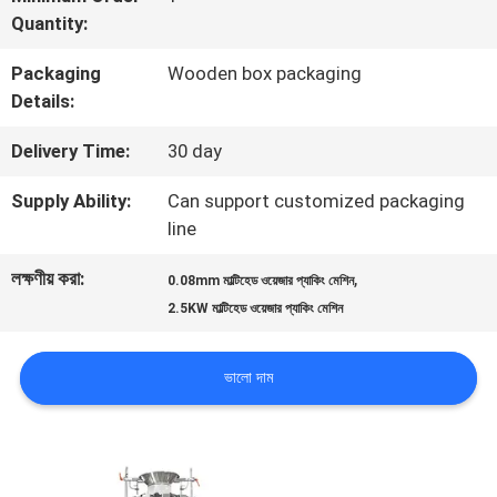
Quantity:
মান
Packaging
Wooden box packaging
নিয়ন্ত্রণ
Details:
Delivery Time:
30 day
আমাদের
Supply Ability:
Can support customized packaging
সাথে
line
যোগাযোগ
লক্ষণীয় করা:
,
0.08mm মাল্টিহেড ওয়েজার প্যাকিং মেশিন
করুন
2.5KW মাল্টিহেড ওয়েজার প্যাকিং মেশিন
ভালো দাম
খবর
মামলা