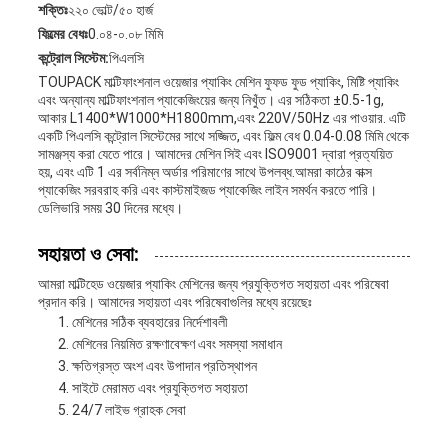
শক্তিঃ
২২০ ভোল্ট/৫০ হার্জ
ফিল্মের বেধঃ
0.০৪-০.০৮ মিমি
কন্ট্রোল সিস্টেম:
পিএলসি
TOUPACK মাল্টিফাংশনাল ওয়েজার প্যাকিং মেশিন ফুফড ফুড প্যাকিং, মিষ্টি প্যাকিং
এবং অন্যান্য মাল্টিফাংশনাল প্যাকেজিংয়ের জন্য নিখুঁত। এর সঠিকতা ±0.5-1g,
আকার L1400*W1000*H1800mm,এবং 220V/50Hz এর পাওয়ার. এটি
একটি পিএলসি কন্ট্রোল সিস্টেমের সাথে সজ্জিত, এবং ফিল্ম বেধ 0.04-0.08 মিমি থেকে
সামঞ্জস্য করা যেতে পারে। আমাদের মেশিন সিই এবং ISO9001 দ্বারা প্রত্যয়িত
হয়, এবং এটি 1 এর সর্বনিম্ন অর্ডার পরিমাণের সাথে উপলব্ধ.আমরা কাঠের বাক্স
প্যাকেজিং সরবরাহ করি এবং কাস্টমাইজড প্যাকেজিং লাইন সমর্থন করতে পারি।
ডেলিভারি সময় 30 দিনের মধ্যে।
সহায়তা ও সেবা:
আমরা মাল্টিহেড ওয়েজার প্যাকিং মেশিনের জন্য প্রযুক্তিগত সহায়তা এবং পরিষেবা
প্রদান করি। আমাদের সহায়তা এবং পরিষেবাগুলির মধ্যে রয়েছেঃ
মেশিনের সঠিক ব্যবহারের নির্দেশাবলী
মেশিনের নিয়মিত রক্ষণাবেক্ষণ এবং সমস্যা সমাধান
ক্ষতিগ্রস্ত অংশ এবং উপাদান প্রতিস্থাপন
সাইটে মেরামত এবং প্রযুক্তিগত সহায়তা
24/7 লাইভ গ্রাহক সেবা