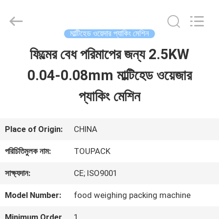
TOUPACK
INTELLIGENT
EQUIPMENT
CO.,
মাল্টিহেড ওয়েদার প্যাকিং মেশিন
LTD.
All
ফিল্মের বেধ পরিমাপের জন্য 2.5KW
বাড়ি
Rights
Reserved.
0.04-0.08mm মাল্টিহেড ওয়েজার
পণ্য
প্যাকিং মেশিন
আমাদের
Place of Origin:
CHINA
সম্পর্কে
পরিচিতিমুলক নাম:
TOUPACK
সাক্ষ্যদান:
CE; ISO9001
ফ্যাক্টরি
Model Number:
food weighing packing machine
ট্যুর
Minimum Order
1