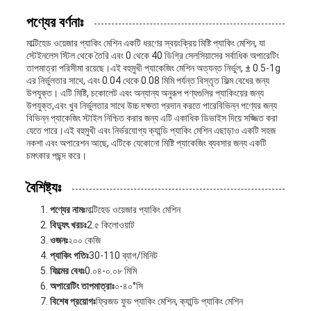
পণ্যের বর্ণনাঃ
মাল্টিহেড ওয়েজার প্যাকিং মেশিন একটি ধরণের স্বয়ংক্রিয় মিষ্টি প্যাকিং মেশিন, যা
স্টেইনলেস স্টিল থেকে তৈরি এবং 0 থেকে 40 ডিগ্রি সেলসিয়াসের সর্বাধিক অপারেটিং
তাপমাত্রা পরিসীমা রয়েছে।এই বহুমুখী প্যাকেজিং মেশিন অত্যন্ত নির্ভুল, ± 0.5-1g
এর নির্ভুলতার সাথে, এবং 0.04 থেকে 0.08 মিমি পর্যন্ত বিস্তৃত ফিল্ম বেধের জন্য
উপযুক্ত। এটি মিষ্টি, চকোলেট এবং অন্যান্য অনুরূপ পণ্যগুলির প্যাকিংয়ের জন্য
উপযুক্ত,এবং খুব নির্ভুলতার সাথে উচ্চ দক্ষতা প্রদান করতে পারেবিভিন্ন পণ্যের জন্য
বিভিন্ন প্যাকেজিং স্টাইল নিশ্চিত করার জন্য এটি একাধিক ডিভাইস দিয়ে সজ্জিত করা
যেতে পারে।এই বহুমুখী এবং নির্ভরযোগ্য ক্যান্ডি প্যাকিং মেশিন এছাড়াও একটি সহজ
নকশা এবং অপারেশন আছে, এটিকে যেকোনো মিষ্টি প্যাকেজিং ব্যবসার জন্য একটি
চমৎকার পছন্দ করে।
বৈশিষ্ট্যঃ
পণ্যের নামঃ
মাল্টিহেড ওয়েজার প্যাকিং মেশিন
বিদ্যুৎ খরচঃ
2.৫ কিলোওয়াট
ওজনঃ
২০০ কেজি
প্যাকিং গতিঃ
30-110 ব্যাগ/মিনিট
ফিল্মের বেধঃ
0.০৪-০.০৮ মিমি
অপারেটিং তাপমাত্রাঃ
০-৪০°সি
বিশেষ প্রয়োগঃ
ফ্রিজড ফুড প্যাকিং মেশিন, ক্যান্ডি প্যাকিং মেশিন