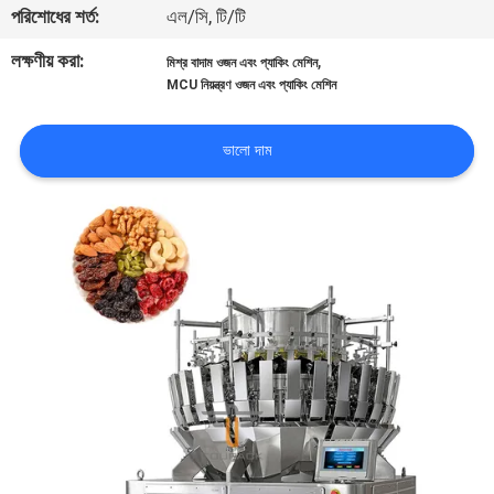
পরিশোধের শর্ত:
এল/সি, টি/টি
নিয়ন্ত্রণ
লক্ষণীয় করা:
,
মিশ্র বাদাম ওজন এবং প্যাকিং মেশিন
MCU নিয়ন্ত্রণ ওজন এবং প্যাকিং মেশিন
আমাদের
সাথে
ভালো দাম
যোগাযোগ
করুন
খবর
মামলা
একটি
উদ্ধৃতি