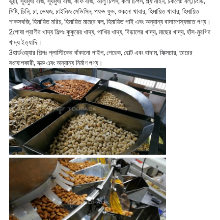
ভুট্টা, সূর্যমুখী বীজ, সূর্যমুখী বীজ, কফি বীজ, আলু চিপস, কলা চিপস, প্ল্যানাইন, চকলেট বল,চিংড়ি,
মিষ্টি, চিনি, চা, ভেষজ, চাইনিজ মেডিসিন, পফড ফুড, শুকনো খাবার, হিমায়িত খাবার, হিমায়িত
শাকসবজি, হিমায়িত মরিচ, হিমায়িত মাছের বল, হিমায়িত পাই এবং অন্যান্য বাদাম
শস্যজাত পণ্য।
2পোষা প্রাণীর খাদ্য শিল্পঃ কুকুরের খাদ্য, পাখির খাদ্য, বিড়ালের খাদ্য, মাছের খাদ্য, হাঁস-মুরগির
খাদ্য ইত্যাদি।
3হার্ডওয়্যার শিল্পঃ প্লাস্টিকের বাঁকানো পাইপ, পেরেক, বোল্ট এবং বাদাম, ফিক্সচার, তারের
সংযোগকারী, স্ক্রু এবং অন্যান্য নির্মাণ পণ্য।