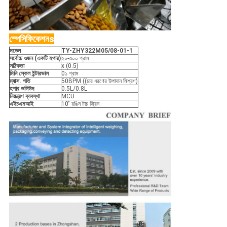
স্পেসিফিকেশন
s
মডেল
TY-
ZHY322M05/08-01-1
সর্বোচ্চ ওজন (একটি হপার)
২০-৩০০ গ্রাম
সঠিকতা
x (0.5)
মিনি স্কেল ইন্টারভাল
0১ গ্রাম
ম্যাক্স.
গতি
50BPM ((চার ধরণের উপাদান মিশ্রণ)
হপার ভলিউম
0.5L/0.8L
নিয়ন্ত্রণ ব্যবস্থা
MCU
এইচএমআই
10 ̊ রঙিন টাচ স্ক্রিন