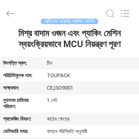
TOUPACK
INTELLIGENT
EQUIPMENT
CO.,
LTD.
মাল্টিহেড ওয়েদার প্যাকিং মেশিন
All
Rights
Reserved.
মিশ্র বাদাম ওজন এবং প্যাকিং মেশিন
বাড়ি
স্বয়ংক্রিয়ভাবে MCU নিয়ন্ত্রণ পূরণ
পণ্য
উৎপত্তি স্থল:
চীন
আমাদের
পরিচিতিমুলক নাম:
TOUPACK
সম্পর্কে
সাক্ষ্যদান:
CE,ISO9001
ন্যূনতম চাহিদার
1 সেট
ফ্যাক্টরি
পরিমাণ:
ট্যুর
প্যাকেজিং বিবরণ:
কাঠের ক্ষেত্রে
ডেলিভারি সময়:
বাস্তব পরিস্থিতি অনুযায়ী
মান