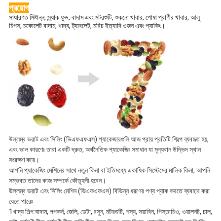
প্রয়োগ
সাধারণত মিষ্টান্ন, স্ন্যাক ফুড, বাদাম এবং মটরশুটি, শুকনো খাবার, পোষা প্রাণীর খাবার, আলু
চিপস, চকোলেট বাদাম, খাদ্য, ট্যাবলেট, মরিচ ইত্যাদি ওজন এবং প্যাকিং।
উল্লম্ব ভরাট এবং সিলিং (ভিএফএফএস) প্যাকেজারগুলি আজ প্রায় প্রতিটি শিল্পে ব্যবহৃত হয়,
এবং ভাল কারণেঃ তারা একটি দ্রুত, অর্থনৈতিক প্যাকেজিং সমাধান যা মূল্যবান উদ্ভিদ স্থান
সংরক্ষণ করে।
আপনি প্যাকেজিং মেশিনের সাথে নতুন কিনা বা ইতিমধ্যে একাধিক সিস্টেমের মালিক কিনা, আপনি
সম্ভবত তাদের কাজ সম্পর্কে কৌতূহলী হবেন।
উল্লম্ব ভরাট এবং সিলিং মেশিন (ভিএফএফএস) বিভিন্ন ধরণের পণ্য প্যাক করতে ব্যবহার করা
যেতে পারেঃ
1খাদ্য শিল্প:
বাদাম, পপকর্ন, জেলি, ডেটা, রসুন, মটরশুটি, শস্য, সয়াবিন, পিস্তাচিও, ওয়ালনট, চাল,