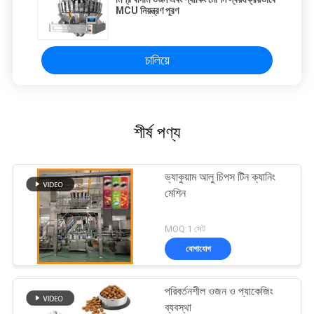
MCU নিয়ন্ত্রণ পূরণ
চালিয়ে
শীর্ষ পণ্য
ভ্যাকুয়াম আলু চিপস টিন ক্যানিং
মেশিন
MOQ:1 সেট
যোগাযোগ
পরিবর্তনশীল ওজন ও প্যাকেজিং
ব্যবস্থা