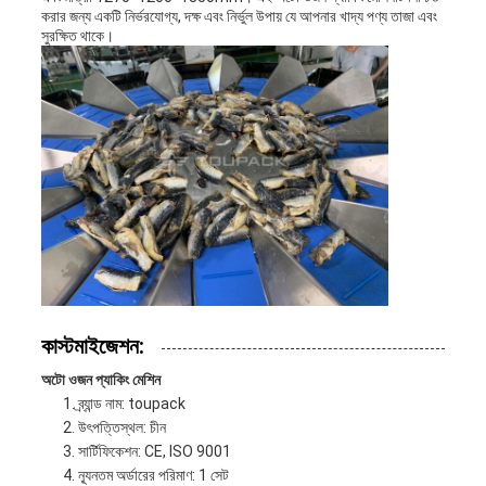
করার জন্য একটি নির্ভরযোগ্য, দক্ষ এবং নির্ভুল উপায় যে আপনার খাদ্য পণ্য তাজা এবং
সুরক্ষিত থাকে।
কাস্টমাইজেশন:
অটো ওজন প্যাকিং মেশিন
ব্র্যান্ড নাম: toupack
উৎপত্তিস্থল: চীন
সার্টিফিকেশন: CE, ISO 9001
ন্যূনতম অর্ডারের পরিমাণ: 1 সেট