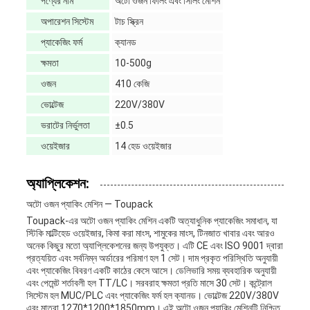
পণ্যের নাম
অটো ওজন ফিলিং এবং সিলিং মেশিন
অপারেশন সিস্টেম
টাচ স্ক্রিন
প্যাকেজিং ফর্ম
ক্যানড
ক্ষমতা
10-500g
ওজন
410 কেজি
ভোল্টেজ
220V/380V
ভরাটের নির্ভুলতা
±0.5
ওয়েইজার
14 হেড ওয়েইজার
অ্যাপ্লিকেশন:
অটো ওজন প্যাকিং মেশিন — Toupack
Toupack-এর অটো ওজন প্যাকিং মেশিন একটি অত্যাধুনিক প্যাকেজিং সমাধান, যা
স্টিকি মাল্টিহেড ওয়েইজার, কিমা করা মাংস, শামুকের মাংস, টিনজাত খাবার এবং আরও
অনেক কিছুর মতো অ্যাপ্লিকেশনের জন্য উপযুক্ত। এটি CE এবং ISO 9001 দ্বারা
প্রত্যয়িত এবং সর্বনিম্ন অর্ডারের পরিমাণ হল 1 সেট। দাম প্রকৃত পরিস্থিতি অনুযায়ী
এবং প্যাকেজিং বিবরণ একটি কাঠের কেসে আসে। ডেলিভারি সময় ব্যবহারিক অনুযায়ী
এবং পেমেন্ট শর্তাবলী হল TT/LC। সরবরাহ ক্ষমতা প্রতি মাসে 30 সেট। কন্ট্রোল
সিস্টেম হল MUC/PLC এবং প্যাকেজিং ফর্ম হল ক্যানড। ভোল্টেজ 220V/380V
এবং মাত্রা 1270*1200*1850mm। এই অটো ওজন প্যাকিং মেশিনটি নিশ্চিত