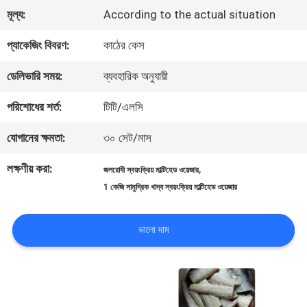
মূল্য:
According to the actual situation
মান
প্যাকেজিং বিবরণ:
কাঠের কেস
নিয়ন্ত্রণ
ডেলিভারি সময়:
ব্যবহারিক অনুযায়ী
আমাদের
পরিশোধের শর্ত:
টিটি/এলসি
সাথে
যোগানের ক্ষমতা:
৩০ সেট/মাস
যোগাযোগ
লক্ষণীয় করা:
,
জলরোধী স্বয়ংক্রিয় মাল্টিহেড ওয়েজার
1 কেজি সামুদ্রিক খাদ্য স্বয়ংক্রিয় মাল্টিহেড ওয়েজার
করুন
ভালো দাম
খবর
মামলা