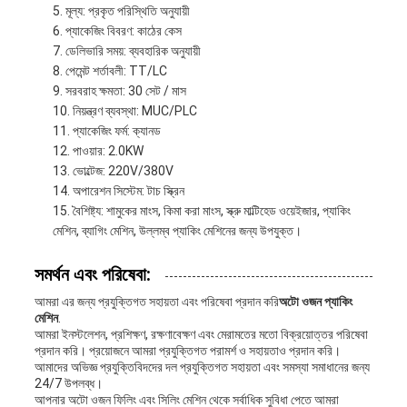
মূল্য: প্রকৃত পরিস্থিতি অনুযায়ী
প্যাকেজিং বিবরণ: কাঠের কেস
ডেলিভারি সময়: ব্যবহারিক অনুযায়ী
পেমেন্ট শর্তাবলী: TT/LC
সরবরাহ ক্ষমতা: 30 সেট / মাস
নিয়ন্ত্রণ ব্যবস্থা: MUC/PLC
প্যাকেজিং ফর্ম: ক্যানড
পাওয়ার: 2.0KW
ভোল্টেজ: 220V/380V
অপারেশন সিস্টেম: টাচ স্ক্রিন
বৈশিষ্ট্য: শামুকের মাংস, কিমা করা মাংস, স্ক্রু মাল্টিহেড ওয়েইজার, প্যাকিং
মেশিন, ব্যাগিং মেশিন, উল্লম্ব প্যাকিং মেশিনের জন্য উপযুক্ত।
সমর্থন এবং পরিষেবা:
আমরা এর জন্য প্রযুক্তিগত সহায়তা এবং পরিষেবা প্রদান করি
অটো ওজন প্যাকিং
মেশিন
.
আমরা ইনস্টলেশন, প্রশিক্ষণ, রক্ষণাবেক্ষণ এবং মেরামতের মতো বিক্রয়োত্তর পরিষেবা
প্রদান করি। প্রয়োজনে আমরা প্রযুক্তিগত পরামর্শ ও সহায়তাও প্রদান করি।
আমাদের অভিজ্ঞ প্রযুক্তিবিদদের দল প্রযুক্তিগত সহায়তা এবং সমস্যা সমাধানের জন্য
24/7 উপলব্ধ।
আপনার অটো ওজন ফিলিং এবং সিলিং মেশিন থেকে সর্বাধিক সুবিধা পেতে আমরা