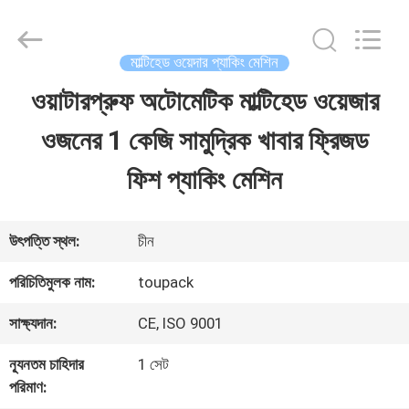
TOUPACK
INTELLIGENT
EQUIPMENT
CO.,
মাল্টিহেড ওয়েদার প্যাকিং মেশিন
LTD.
All
ওয়াটারপ্রুফ অটোমেটিক মাল্টিহেড ওয়েজার
বাড়ি
Rights
Reserved.
ওজনের 1 কেজি সামুদ্রিক খাবার ফ্রিজড
পণ্য
ফিশ প্যাকিং মেশিন
আমাদের
উৎপত্তি স্থল:
চীন
সম্পর্কে
পরিচিতিমুলক নাম:
toupack
সাক্ষ্যদান:
CE, ISO 9001
ফ্যাক্টরি
ন্যূনতম চাহিদার
1 সেট
ট্যুর
পরিমাণ: