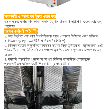
শাকসবজি ও ফলের বড় টুকরা ওজন করা
বড় আকারের বাদাম, শাকসবজি, সালাদ ইত্যাদি হালকা বা ভারী পণ্য ওজন করার জন্য
প্রযোজ্য।
প্রধান কার্যাবলী ও বৈশিষ্ট্য
১. উচ্চ নির্ভুলতা এবং ভাল স্থিতিশীলতার সাথে পেশাদার ডিজিটাল ওজন মডিউল
২. নিয়ন্ত্রণ ব্যবস্থা: এমসিইউ বা পিএলসি (ঐচ্ছিক)।
৩. বিভিন্ন স্তরের অনুমোদিত অ্যাক্সেস সহ টাচ স্ক্রিন ইন্টারফেস; পছন্দের জন্য ১৬টি
পর্যন্ত ভিন্ন ভাষা; ইউএসবি-এর মাধ্যমে অ্যাপ্লিকেশন সফ্টওয়্যার আপগ্রেড করা
হয়েছে।
৪. ফ্যাক্টরি প্যারামিটার পুনরুদ্ধার ফাংশন; বিভিন্ন প্যারামিটার প্রোগ্রামের
প্রয়োজনীয়তা মেটাতে ৯৯টি প্রি-সেট পণ্য প্যারামিটার।