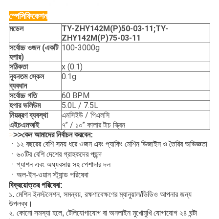
স্পেসিফিকেশন
মডেল
TY-ZHY142M(P)50-03-11;
TY-
ZHY142M(P)75-03-11
সর্বোচ্চ ওজন (একটি
100-3000g
হপার)
সঠিকতা
x (0.1)
ন্যূনতম স্কেল
0.1g
ব্যবধান
সর্বোচ্চ গতি
60 BPM
হপার ভলিউম
5.0L / 7.5L
নিয়ন্ত্রণ ব্যবস্থা
এমসিইউ / পিএলসি
এইচএমআই
৭’’ / ১০’’ কালার টাচ স্ক্রিন
>
>>কেন আমাদের নির্বাচন করবেন:
ㆍ১২ বছরের বেশি সময় ধরে ওজন এবং প্যাকিং মেশিন ডিজাইন ও তৈরির অভিজ্ঞতা
ㆍ৬০টির বেশি দেশের গ্রাহকদের পছন্দ
ㆍপ্যাশন এবং অধ্যবসায় সহ পেশাদার দল
ㆍঅল-ইন-ওয়ান স্ট্যান্ড পরিষেবা
বিক্রয়োত্তর পরিষেবা:
১. মেশিন ইনস্টলেশন, সমন্বয়, রক্ষণাবেক্ষণের ম্যানুয়াল/ভিডিও আপনার জন্য
উপলব্ধ।
২. কোনো সমস্যা হলে, টেলিযোগাযোগ বা অনলাইন মুখোমুখি যোগাযোগ ২৪ ঘন্টা