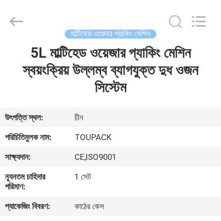
TOUPACK
INTELLIGENT
EQUIPMENT
CO.,
LTD.
মাল্টিহেড ওয়েদার প্যাকিং মেশিন
All
Rights
Reserved.
5L মাল্টিহেড ওয়েজার প্যাকিং মেশিন
বাড়ি
স্বয়ংক্রিয় উল্লম্ব ব্যাগযুক্ত দুধ ওজন
পণ্য
সিস্টেম
আমাদের
উৎপত্তি স্থল:
চীন
সম্পর্কে
পরিচিতিমুলক নাম:
TOUPACK
সাক্ষ্যদান:
CE,ISO9001
ফ্যাক্টরি
ন্যূনতম চাহিদার
1 সেট
ট্যুর
পরিমাণ:
প্যাকেজিং বিবরণ:
কাঠের কেস
মান