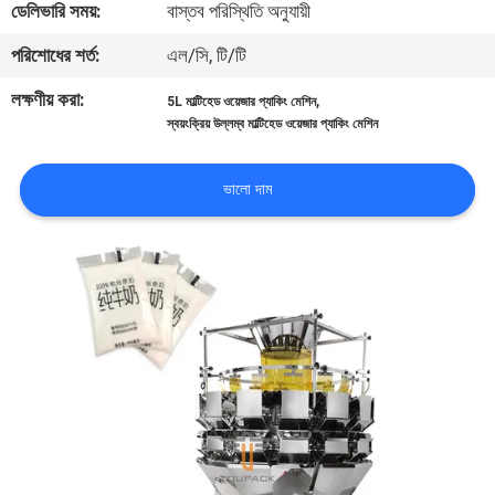
ডেলিভারি সময়:
বাস্তব পরিস্থিতি অনুযায়ী
নিয়ন্ত্রণ
পরিশোধের শর্ত:
এল/সি, টি/টি
আমাদের
লক্ষণীয় করা:
,
5L মাল্টিহেড ওয়েজার প্যাকিং মেশিন
স্বয়ংক্রিয় উল্লম্ব মাল্টিহেড ওয়েজার প্যাকিং মেশিন
সাথে
যোগাযোগ
ভালো দাম
করুন
খবর
মামলা
একটি
উদ্ধৃতি