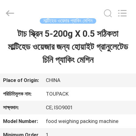
TOUPACK
INTELLIGENT
EQUIPMENT
CO.,
মাল্টিহেড ওয়েদার প্যাকিং মেশিন
LTD.
All
টাচ স্ক্রিন 5-200g X 0.5 সঠিকতা
বাড়ি
Rights
Reserved.
মাল্টিহেড ওয়েজার জন্য হোয়াইট গ্রানুলেটেড
পণ্য
চিনি প্যাকিং মেশিন
আমাদের
Place of Origin:
CHINA
সম্পর্কে
পরিচিতিমুলক নাম:
TOUPACK
সাক্ষ্যদান:
CE; ISO9001
ফ্যাক্টরি
Model Number:
food weighing packing machine
ট্যুর
Minimum Order
1