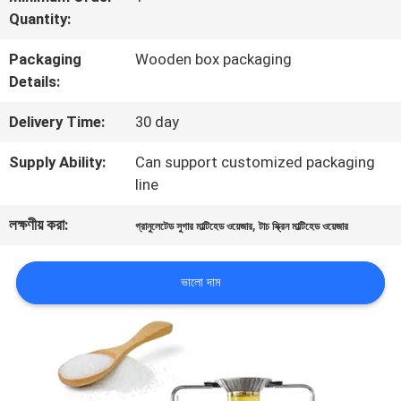
Quantity:
মান
Packaging
Wooden box packaging
নিয়ন্ত্রণ
Details:
Delivery Time:
30 day
আমাদের
Supply Ability:
Can support customized packaging
সাথে
line
যোগাযোগ
লক্ষণীয় করা:
,
গ্রানুলেটেড সুগার মাল্টিহেড ওয়েজার
টাচ স্ক্রিন মাল্টিহেড ওয়েজার
করুন
ভালো দাম
খবর
মামলা