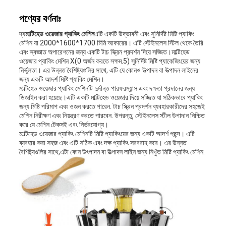
পণ্যের বর্ণনাঃ
দ্য
মাল্টিহেড ওয়েজার প্যাকিং মেশিন
এটি একটি উদ্ভাবনী এবং সুনির্দিষ্ট মিষ্টি প্যাকিং
মেশিন যা 2000*1600*1700 মিমি আকারের। এটি স্টেইনলেস স্টিল থেকে তৈরি
এবং স্বজ্ঞাত অপারেশনের জন্য একটি টাচ স্ক্রিন প্রদর্শন দিয়ে সজ্জিত।মাল্টিহেড
ওয়েজার প্যাকিং মেশিন X(0 অর্জন করতে সক্ষম.5) সুনির্দিষ্ট মিষ্টি প্যাকেজিংয়ের জন্য
নির্ভুলতা। এর উন্নত বৈশিষ্ট্যগুলির সাথে, এটি যে কোনও উত্পাদন বা উত্পাদন লাইনের
জন্য একটি আদর্শ মিষ্টি প্যাকিং মেশিন।
মাল্টিহেড ওয়েজার প্যাকিং মেশিনটি দুর্দান্ত পারফরম্যান্স এবং দক্ষতা প্রদানের জন্য
ডিজাইন করা হয়েছে।এটি একটি মাল্টিহেড ওয়েজার দিয়ে সজ্জিত যা সঠিকভাবে প্যাকিং
জন্য মিষ্টি পরিমাপ এবং ওজন করতে পারেন. টাচ স্ক্রিন প্রদর্শন ব্যবহারকারীদের সহজেই
মেশিন নিরীক্ষণ এবং নিয়ন্ত্রণ করতে পারবেন. উপরন্তু, স্টেইনলেস স্টীল উপাদান নিশ্চিত
করে যে মেশিন টেকসই এবং নির্ভরযোগ্য।
মাল্টিহেড ওয়েজার প্যাকিং মেশিনটি মিষ্টি প্যাকিংয়ের জন্য একটি আদর্শ পছন্দ। এটি
ব্যবহার করা সহজ এবং এটি সঠিক এবং দক্ষ প্যাকিং সরবরাহ করে। এর উন্নত
বৈশিষ্ট্যগুলির সাথে,এটা কোন উৎপাদন বা উত্পাদন লাইন জন্য নিখুঁত মিষ্টি প্যাকিং মেশিন.