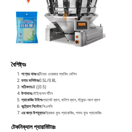
বৈশিষ্ট্যঃ
পণ্যের নামঃ
মাল্টিহেড ওয়েজার প্যাকিং মেশিন
হপার ভলিউমঃ
0.5L/0.8L
সঠিকতাঃ
X ((0.5)
উপাদানঃ
স্টেইনলেস স্টীল
প্যাকেজিং টাইপঃ
গ্যাসেট ব্যাগ, বালিশ ব্যাগ, স্ট্যান্ড-আপ ব্যাগ
কন্ট্রোল সিস্টেম:
পিএলসি
এর জন্য উপযুক্তঃ
ফ্রিজড ফুড প্যাকেজিং, পফড ফুড প্যাকেজিং
টেকনিক্যাল প্যারামিটারঃ