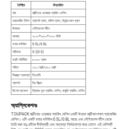
বৈশিষ্ট্য
বিস্তারিত
নাম
মাল্টিহেড ওয়েজার প্যাকিং মেশিন
প্যাকেজিং টাইপ
গ্যাসেট ব্যাগ, বালিশ ব্যাগ, স্ট্যান্ড-আপ ব্যাগ
উপাদান
স্টেইনলেস স্টীল
আকার
২০০০*১৬০০*১৭০০ মিমি
হপার ভলিউম
0.5L/0.8L
সঠিকতা
X ((0.5)
ভরাট পরিসীমা
৫-২০০ গ্রাম
শক্তি
২২০ ভোল্ট/৩৮০ ভোল্ট
নিয়ন্ত্রণ ব্যবস্থা
পিএলসি
প্রদর্শন
টাচ স্ক্রিন
বিশেষ আবেদন
ফ্রিজড ফুড প্যাকিং মেশিন, ক্যান্ডি প্যাকিং মেশিন
অ্যাপ্লিকেশনঃ
TOUPACK মাল্টিহেড ওয়েজার প্যাকিং মেশিন একটি উন্নত মাল্টিফাংশনাল প্যাকেজিং
মেশিন। এটি একটি হপার ভলিউম 0.5L/0.8L আছে এবং স্টেইনলেস স্টীল থেকে
তৈরি করা হয়,এটিকে দীর্ঘস্থায়ী এবং অত্যন্ত নির্ভরযোগ্য করে তোলে. এই মেশিনটি