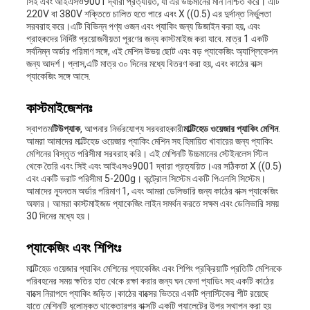
সিই এবং আইএসও9001 দ্বারা প্রত্যয়িত, যা এর উচ্চমানের মান নিশ্চিত করে। এটি
220V বা 380V শক্তিতে চালিত হতে পারে এবং X ((0.5) এর দুর্দান্ত নির্ভুলতা
সরবরাহ করে।এটি বিভিন্ন পণ্য ওজন এবং প্যাকিং জন্য ডিজাইন করা হয়, এবং
গ্রাহকদের নির্দিষ্ট প্রয়োজনীয়তা পূরণের জন্য কাস্টমাইজ করা যাবে. মাত্র 1 একটি
সর্বনিম্ন অর্ডার পরিমাণ সঙ্গে, এই মেশিন উভয় ছোট এবং বড় প্যাকেজিং অ্যাপ্লিকেশন
জন্য আদর্শ। প্লাস,এটি মাত্র ৩০ দিনের মধ্যে বিতরণ করা হয়, এবং কাঠের বাক্স
প্যাকেজিং সঙ্গে আসে.
কাস্টমাইজেশনঃ
স্বাগতম
টিউপ্যাক
, আপনার নির্ভরযোগ্য সরবরাহকারী
মাল্টিহেড ওয়েজার প্যাকিং মেশিন
.
আমরা আমাদের মাল্টিহেড ওয়েজার প্যাকিং মেশিন সহ হিমায়িত খাবারের জন্য প্যাকিং
মেশিনের বিস্তৃত পরিসীমা সরবরাহ করি। এই মেশিনটি উচ্চমানের স্টেইনলেস স্টিল
থেকে তৈরি এবং সিই এবং আইএসও9001 দ্বারা প্রত্যয়িত।এর সঠিকতা X ((0.5)
এবং একটি ভরাট পরিসীমা 5-200g। কন্ট্রোল সিস্টেম একটি পিএলসি সিস্টেম।
আমাদের ন্যূনতম অর্ডার পরিমাণ 1, এবং আমরা ডেলিভারি জন্য কাঠের বাক্স প্যাকেজিং
অফার। আমরা কাস্টমাইজড প্যাকেজিং লাইন সমর্থন করতে সক্ষম এবং ডেলিভারি সময়
30 দিনের মধ্যে হয়।
প্যাকেজিং এবং শিপিংঃ
মাল্টিহেড ওয়েজার প্যাকিং মেশিনের প্যাকেজিং এবং শিপিং প্রক্রিয়াটি প্রতিটি মেশিনকে
পরিবহনের সময় ক্ষতির হাত থেকে রক্ষা করার জন্য ঘন ফেনা প্যাডিং সহ একটি কাঠের
বাক্সে নিরাপদে প্যাকিং জড়িত।কাঠের বাক্সের ভিতরে একটি প্লাস্টিকের শীট রয়েছে
যাতে মেশিনটি ধুলোমুক্ত থাকেতারপর বাক্সটি একটি প্যালেটের উপর স্থাপন করা হয়