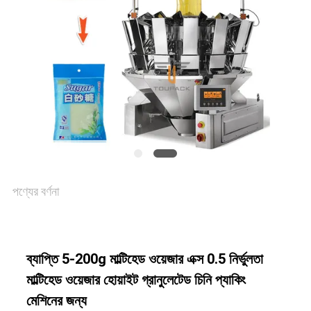
একটি
উদ্ধৃতি
অনুরোধ
করুন
SITEMAP
পণ্যের বর্ণনা
গোপনীয়তা
নীতি
ব্যাপ্তি 5-200g মাল্টিহেড ওয়েজার এক্স 0.5 নির্ভুলতা
মাল্টিহেড ওয়েজার হোয়াইট গ্রানুলেটেড চিনি প্যাকিং
মেশিনের জন্য