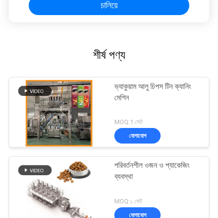
চালিয়ে
শীর্ষ পণ্য
ভ্যাকুয়াম আলু চিপস টিন ক্যানিং
মেশিন
MOQ:1 সেট
যোগাযোগ
পরিবর্তনশীল ওজন ও প্যাকেজিং
ব্যবস্থা
MOQ:১ সেট
যোগাযোগ