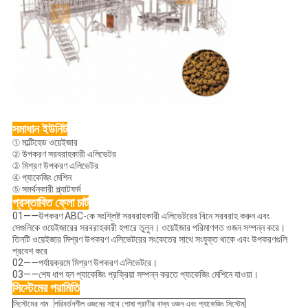
সমাধান ইউনিট
① মাল্টিহেড ওয়েইজার
② উপকরণ সরবরাহকারী এলিভেটর
③ মিশ্রণ উপকরণ এলিভেটর
④ প্যাকেজিং মেশিন
⑤ সমর্থনকারী প্ল্যাটফর্ম
প্রস্তাবিত ফ্লো চার্ট
01——উপকরণ ABC-কে সংশ্লিষ্ট সরবরাহকারী এলিভেটরের বিনে সরবরাহ করুন এবং
সেগুলিকে ওয়েইজারের সরবরাহকারী হপারে তুলুন। ওয়েইজার পরিমাণগত ওজন সম্পন্ন করে।
তিনটি ওয়েইজার মিশ্রণ উপকরণ এলিভেটরের সংকেতের সাথে সংযুক্ত থাকে এবং উপকরণগুলি
প্রবেশ করে
02——পর্যায়ক্রমে মিশ্রণ উপকরণ এলিভেটরে।
03——শেষ ধাপ হল প্যাকেজিং প্রক্রিয়া সম্পন্ন করতে প্যাকেজিং মেশিনে যাওয়া।
সিস্টেমের পরামিতি
সিস্টেমের নাম
পরিবর্তনশীল ওজনের সাথে পোষা প্রাণীর খাদ্য ওজন এবং প্যাকেজিং সিস্টেম