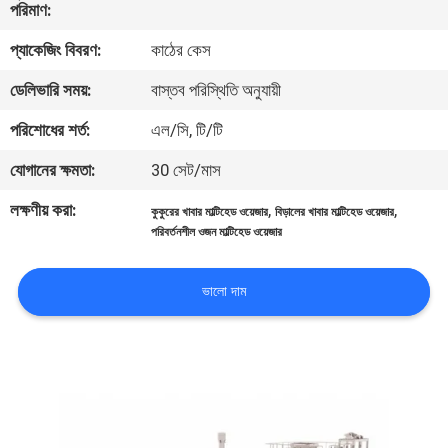
পরিমাণ:
নিয়ন্ত্রণ
প্যাকেজিং বিবরণ:
কাঠের কেস
আমাদের
ডেলিভারি সময়:
বাস্তব পরিস্থিতি অনুযায়ী
সাথে
পরিশোধের শর্ত:
এল/সি, টি/টি
যোগাযোগ
যোগানের ক্ষমতা:
30 সেট/মাস
করুন
লক্ষণীয় করা:
,
,
কুকুরের খাবার মাল্টিহেড ওয়েজার
বিড়ালের খাবার মাল্টিহেড ওয়েজার
পরিবর্তনশীল ওজন মাল্টিহেড ওয়েজার
খবর
ভালো দাম
মামলা
একটি
উদ্ধৃতি