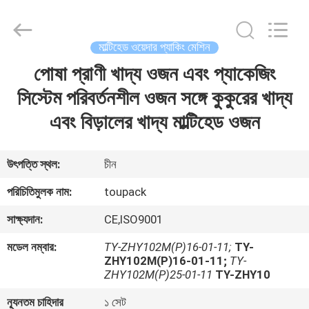
TOUPACK
INTELLIGENT
EQUIPMENT
CO.,
LTD.
মাল্টিহেড ওয়েদার প্যাকিং মেশিন
All
Rights
Reserved.
পোষা প্রাণী খাদ্য ওজন এবং প্যাকেজিং
বাড়ি
সিস্টেম পরিবর্তনশীল ওজন সঙ্গে কুকুরের খাদ্য
পণ্য
এবং বিড়ালের খাদ্য মাল্টিহেড ওজন
আমাদের
উৎপত্তি স্থল:
চীন
সম্পর্কে
পরিচিতিমুলক নাম:
toupack
সাক্ষ্যদান:
CE,ISO9001
ফ্যাক্টরি
মডেল নম্বার:
TY-ZHY102M(P)16-01-11;
TY-
ট্যুর
ZHY102M(P)16-01-11;
TY-
ZHY102M(P)25-01-11
TY-ZHY10
মান
ন্যূনতম চাহিদার
১ সেট