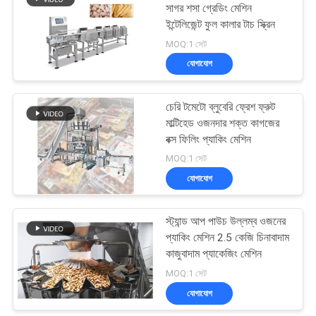
সাগর শসা গ্রেডিং মেশিন
ইন্টেলিজেন্ট ফুল কালার টাচ স্ক্রিন
54
MOQ:1 সেট
যোগাযোগ
হিমায়িত খাদ্য প্যাকিং মেশিন
চেরি টমেটো ব্লুবেরি ফ্রেশ ফ্রুট
মাল্টিহেড ওজনদার শক্ত কাগজের
বক্স ফিলিং প্যাকিং মেশিন
MOQ:1 সেট
যোগাযোগ
53
স্ট্যান্ড আপ পাউচ উল্লম্ব ওজনের
বাদাম প্যাকিং মেশিন
প্যাকিং মেশিন 2.5 কেজি চিনাবাদাম
কাজুবাদাম প্যাকেজিং মেশিন
MOQ:1 সেট
যোগাযোগ