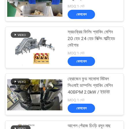
সাইট
MOQ:1 সেট
ম্যাপ
যোগাযোগ
21
গোপনীয়তা
স্বয়ংক্রিয় ফিলিং প্যাকিং মেশিন
মাল্টি লেন প্যাকিং মেশিন
নীতি
20 হেড 24 হেড মিক্সিং মাল্টিহেড
মেইগার
MOQ:1 সেট
যোগাযোগ
ফ্রোজেন ফুড সামোসা মিটবল
65
সিওমাই ডাম্পলিং প্যাকিং মেশিন
ফল এবং উদ্ভিজ্জ প্যাকেজিং
40BPM 2.0kW / ইউনিট
MOQ:1 সেট
মেশিন
যোগাযোগ
আপেল পেঁয়াজ চিংড়ি রসুন মাছ