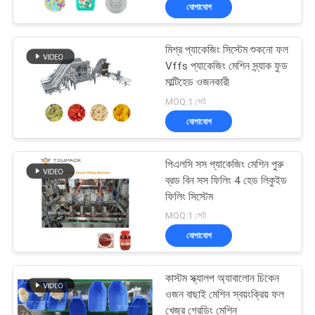
যোগাযোগ
নিয়ন্ত্রণ
মিশ্র প্যাকেজিং সিস্টেম শুকনো ফল
যোগাযোগ
33
Vffs প্যাকেজিং মেশিন স্ন্যাক ফুড
করুন
মাল্টিহেড ওজনকারী
লিনিয়ার ওয়েইজার প্যাকিং
MOQ:1 সেট
মেশিন
যোগাযোগ
খবর
পিএলসি সস প্যাকেজিং মেশিন পুরু
মামলা
ব্রড বিন সস ফিলিং 4 হেড লিকুইড
ফিলিং সিস্টেম
94
MOQ:1 সেট
উদ্ধৃতির
জলখাবার খাবার প্যাকেজিং
যোগাযোগ
জন্য
মেশিন
আবেদন
কাস্টম স্ক্যালপ অ্যাবালোন চিকেন
ওজন বাছাই মেশিন স্বয়ংক্রিয় ফল
খেজুর গ্রেডিং মেশিন