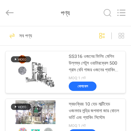
TOUPACK
INTELLIGENT
EQUIPMENT
পণ্য
CO.,
LTD.
All
Rights
Reserved.
বাড়ি
26
সব পণ্য
মাল্টিহেড ওজনকারী
পণ্য
SS316 ওজনের ফিলিং মেশিন
উল্লম্ব লেটুস ওয়াটারক্রেস 500
আমাদের
গ্রাম বেবি গাজর ওজনের প্যাকিং
সনাক্তকরণ মেশিন
সম্পর্কে
MOQ:1 সেট
যোগাযোগ
213
কারখানা
মাল্টিহেড ওয়েদার প্যাকিং
স্বয়ংক্রিয় 10 হেড মাল্টিহেড
ভ্রমণ
ওজনদার লন্ড্রি জপমালা জার বোতল
মেশিন
ভর্তি এবং প্যাকিং সিস্টেম
মান
MOQ:1 সেট