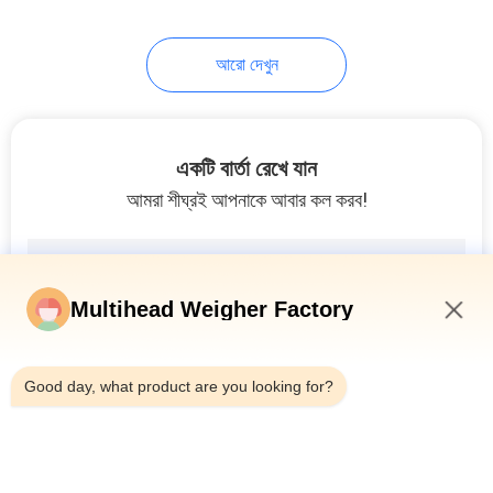
21
আরো দেখুন
ওজন ও ভরাট মেশিন
একটি বার্তা রেখে যান
আমরা শীঘ্রই আপনাকে আবার কল করব!
18
Multihead Weigher Factory
গ্রানুল ফিলিং মেশিন
7:04 AM
Good day, what product are you looking for?