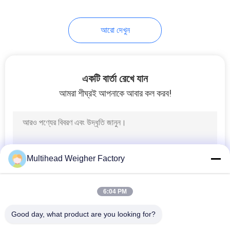
21
আরো দেখুন
ওজন ও ভরাট মেশিন
একটি বার্তা রেখে যান
আমরা শীঘ্রই আপনাকে আবার কল করব!
13
গ্রানুল ফিলিং মেশিন
Multihead Weigher Factory
6:04 PM
Good day, what product are you looking for?